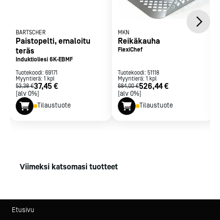
BARTSCHER
MKN
Paistopelti, emaloitu
Reikäkauha
teräs
FlexiChef
Induktioliesi 6K-EBMF
Tuotekoodi:
69171
Tuotekoodi:
51118
Myyntierä:
1
kpl
Myyntierä:
1
kpl
37,45 €
526,44 €
53,38 €
684,00 €
[alv 0%]
[alv 0%]
Tilaustuote
Tilaustuote
Viimeksi katsomasi tuotteet
Etusivu