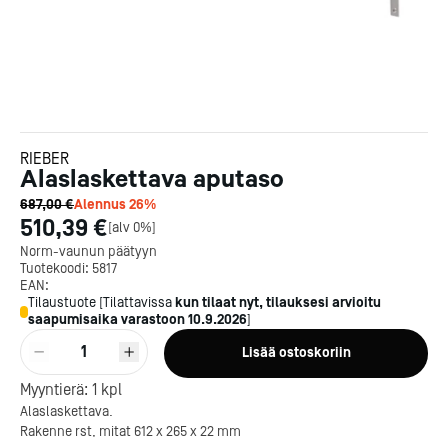
RIEBER
Alaslaskettava aputaso
687,00 €
Alennus
26
%
510,39 €
[
alv 0%
]
Norm-vaunun päätyyn
Tuotekoodi:
5817
EAN:
Tilaustuote
[
Tilattavissa
kun tilaat nyt, tilauksesi arvioitu
saapumisaika varastoon
10.9.2026
]
1
Lisää ostoskoriin
Kotipizza on vuonna 1987
Myyntierä:
1
kpl
perustettu yritys, jolla on yli
Alaslaskettava.
300 ravintolaa eri puolella
Rakenne rst, mitat 612 x 265 x 22 mm
Suomea. Dieta on tehnyt
Michelin-tähdet jaettii