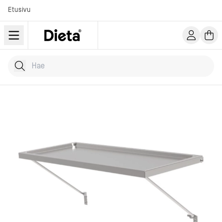
Etusivu
Hae tuotteita
Kirjoita hakusana...