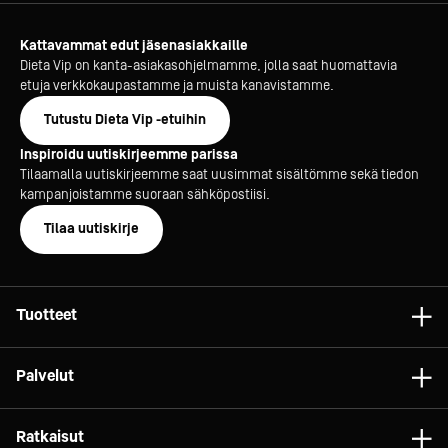
Kattavammat edut jäsenasiakkaille
Dieta Vip on kanta-asiakasohjelmamme, jolla saat huomattavia
etuja verkkokaupastamme ja muista kanavistamme.
Tutustu Dieta Vip -etuihin
Inspiroidu uutiskirjeemme parissa
Tilaamalla uutiskirjeemme saat uusimmat sisältömme sekä tiedon
kampanjoistamme suoraan sähköpostiisi.
Tilaa uutiskirje
Tuotteet
Astiat
Palvelut
Laitteet
Konsultointi
Tarvikkeet
Ratkaisut