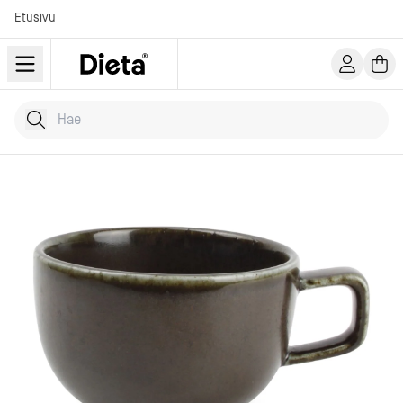
Etusivu
Hae tuotteita
Kirjoita hakusana...