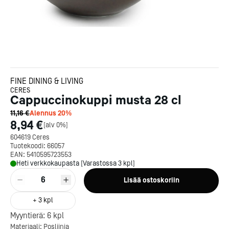
FINE DINING & LIVING
CERES
Cappuccinokuppi musta 28 cl
11,16 €
Alennus
20
%
8,94 €
[
alv 0%
]
604619 Ceres
Tuotekoodi:
66057
EAN:
5410595723553
Heti verkkokaupasta [Varastossa 3 kpl]
6
Lisää ostoskoriin
Kotipizza on vuonna 1987
+
3
kpl
perustettu yritys, jolla on yli
Myyntierä:
6
kpl
300 ravintolaa eri puolella
Materiaali: Posliinia
Suomea. Dieta on tehnyt
Michelin-tähdet jaettii