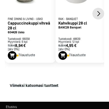
FINE DINING & LIVING
-
USKO
RAK
-
BANQUET
Cappuccinokuppi vihreä
Kahvikuppi 28 cl
28 cl
BANC28 Banquet
604426 Usko
Tuotekoodi:
66058
Tuotekoodi:
48639
Myyntierä:
6
kpl
Myyntierä:
12
kpl
8,94 €
4,95 €
11,16 €
8,00 €
[alv 0%]
[alv 0%]
Tilaustuote
Tilaustuote
Viimeksi katsomasi tuotteet
Etusivu