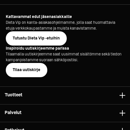
Kattavammat edut jäsenasiakkaille
Dieta Vip on kanta-asiakasohjelmamme, jolla saat huomattavia
etuja verkkokaupastamme ja muista kanavistamme.
Tutustu Dieta Vip -etuihin
Inspiroidu uutiskirjeemme parissa
Tilaamalla uutiskirjeemme saat uusimmat sisältömme sekä tiedon
kampanjoistamme suoraan sähköpostiisi.
Tilaa uutiskirje
Tuotteet
Astiat
Palvelut
Laitteet
Konsultointi