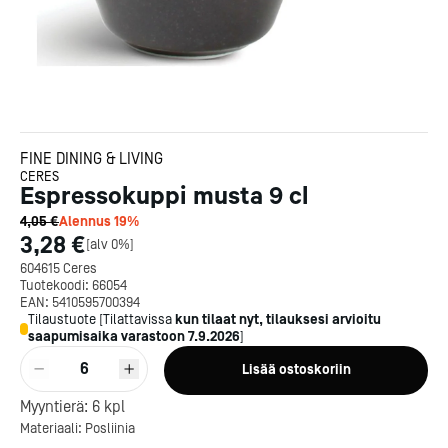
FINE DINING & LIVING
CERES
Espressokuppi musta 9 cl
4,05 €
Alennus
19
%
3,28 €
[
alv 0%
]
604615 Ceres
Tuotekoodi:
66054
EAN:
5410595700394
Tilaustuote
[
Tilattavissa
kun tilaat nyt, tilauksesi arvioitu
saapumisaika varastoon
7.9.2026
]
6
Lisää ostoskoriin
Kotipizza on vuonna 1987
perustettu yritys, jolla on yli
Myyntierä:
6
kpl
300 ravintolaa eri puolella
Materiaali: Posliinia
Suomea. Dieta on tehnyt
Michelin-tähdet jaettii