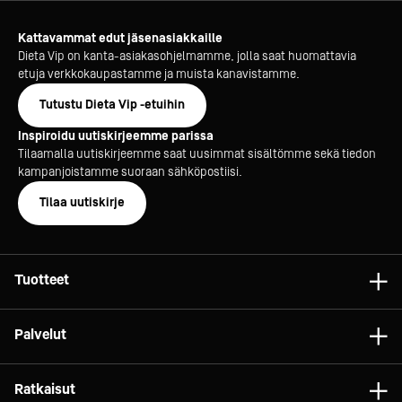
Kattavammat edut jäsenasiakkaille
Dieta Vip on kanta-asiakasohjelmamme, jolla saat huomattavia
etuja verkkokaupastamme ja muista kanavistamme.
Tutustu Dieta Vip -etuihin
Inspiroidu uutiskirjeemme parissa
Tilaamalla uutiskirjeemme saat uusimmat sisältömme sekä tiedon
kampanjoistamme suoraan sähköpostiisi.
Tilaa uutiskirje
Tuotteet
Astiat
Palvelut
Laitteet
Konsultointi
Tarvikkeet
Ratkaisut