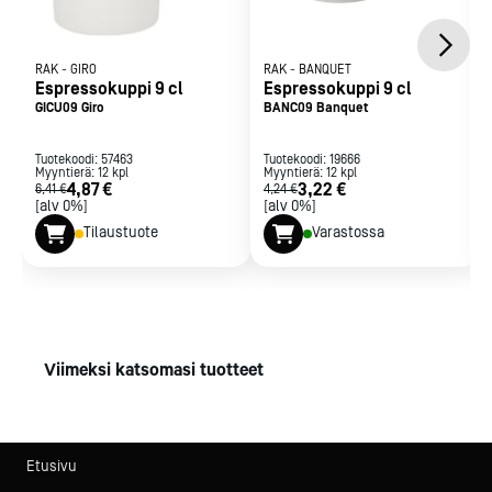
RAK
-
GIRO
RAK
-
BANQUET
Espressokuppi 9 cl
Espressokuppi 9 cl
GICU09 Giro
BANC09 Banquet
Tuotekoodi:
57463
Tuotekoodi:
19666
Myyntierä:
12
kpl
Myyntierä:
12
kpl
4,87 €
3,22 €
6,41 €
4,24 €
[alv 0%]
[alv 0%]
Tilaustuote
Varastossa
Viimeksi katsomasi tuotteet
Etusivu