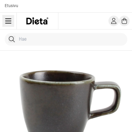
Etusivu
Hae tuotteita
Kirjoita hakusana...