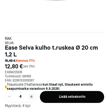
RAK
SELVA
Ease Selva kulho t.ruskea Ø 20 cm
1,2 L
15,49 €
Alennus
17
%
12,80 €
[
alv 0%
]
EABW20SDB
Tuotekoodi:
68469
EAN:
6295153009367
Tilaustuote
[
Tilattavissa
kun tilaat nyt, tilauksesi arvioitu
saapumisaika varastoon
9.9.2026
]
4
Lisää ostoskoriin
Kotipizza on vuonna 1987
Myyntierä:
4
kpl
perustettu yritys, jolla on yli