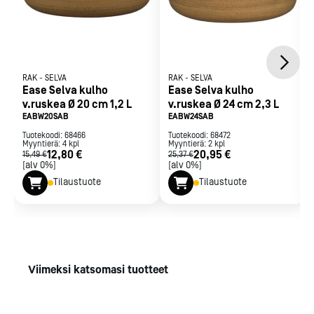
RAK
-
SELVA
RAK
-
SELVA
Ease Selva kulho
Ease Selva kulho
v.ruskea Ø 20 cm 1,2 L
v.ruskea Ø 24 cm 2,3 L
EABW20SAB
EABW24SAB
Tuotekoodi:
68466
Tuotekoodi:
68472
Myyntierä:
4
kpl
Myyntierä:
2
kpl
12,80 €
20,95 €
15,49 €
25,37 €
[alv 0%]
[alv 0%]
Tilaustuote
Tilaustuote
Viimeksi katsomasi tuotteet