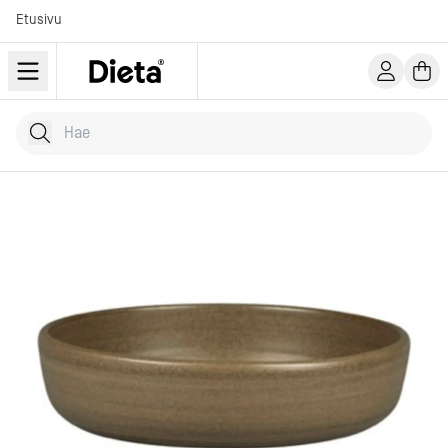
Etusivu
Hae tuotteita
Kirjoita hakusana...