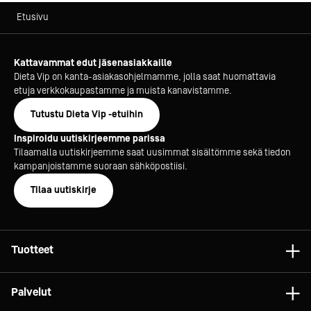
Etusivu
Kattavammat edut jäsenasiakkaille
Dieta Vip on kanta-asiakasohjelmamme, jolla saat huomattavia
etuja verkkokaupastamme ja muista kanavistamme.
Tutustu Dieta Vip -etuihin
Inspiroidu uutiskirjeemme parissa
Tilaamalla uutiskirjeemme saat uusimmat sisältömme sekä tiedon
kampanjoistamme suoraan sähköpostiisi.
Tilaa uutiskirje
Tuotteet
Astiat
Palvelut
Laitteet