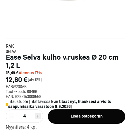
RAK
SELVA
Ease Selva kulho v.ruskea Ø 20 cm
1,2 L
15,49 €
Alennus
17
%
12,80 €
[
alv 0%
]
EABW20SAB
Tuotekoodi:
68466
EAN:
6295153009558
Tilaustuote
[
Tilattavissa
kun tilaat nyt, tilauksesi arvioitu
saapumisaika varastoon
8.9.2026
]
4
Lisää ostoskoriin
Kotipizza on vuonna 1987
Myyntierä:
4
kpl
perustettu yritys, jolla on yli