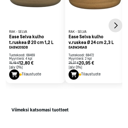
RAK
-
SELVA
RAK
-
SELVA
Ease Selva kulho
Ease Selva kulho
t.ruskea Ø 20 cm 1,2 L
v.ruskea Ø 24 cm 2,3 L
EABW20SDB
EABW24SAB
Tuotekoodi:
68469
Tuotekoodi:
68472
Myyntierä:
4
kpl
Myyntierä:
2
kpl
12,80 €
20,95 €
15,49 €
25,37 €
[alv 0%]
[alv 0%]
Tilaustuote
Tilaustuote
Viimeksi katsomasi tuotteet