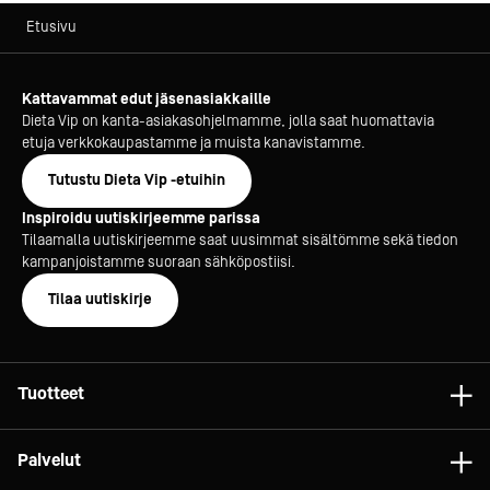
Etusivu
Kattavammat edut jäsenasiakkaille
Dieta Vip on kanta-asiakasohjelmamme, jolla saat huomattavia
etuja verkkokaupastamme ja muista kanavistamme.
Tutustu Dieta Vip -etuihin
Inspiroidu uutiskirjeemme parissa
Tilaamalla uutiskirjeemme saat uusimmat sisältömme sekä tiedon
kampanjoistamme suoraan sähköpostiisi.
Tilaa uutiskirje
Tuotteet
Astiat
Palvelut
Laitteet