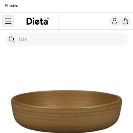
Etusivu
Hae tuotteita
Kirjoita hakusana...