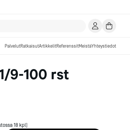
Palvelut
Ratkaisut
Artikkelit
Referenssit
Meistä
Yhteystiedot
1/9-100 rst
tossa 18 kpl]