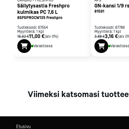
CAMBRO
-
FRESHPRO
APS
Parilat ja
Säilytysastia Freshpro
GN-kansi 1/9 r
rasvakeitti
kulmikas PC 7,6 L
81591
8SFSPROCW135 Freshpro
Rasvakeittime
Parilat
Tuotekoodi:
67554
Tuotekoodi:
67786
Myyntierä:
1
kpl
Myyntierä:
Kierrätys
1
kpl
11,00 €
3,16 €
16,62 €
[alv 0%]
3,88 €
[alv 0
Varastossa
Varastoss
Kaikki
laitteet
Tilaa uutiski
Viimeksi katsomasi tuottee
Etusivu