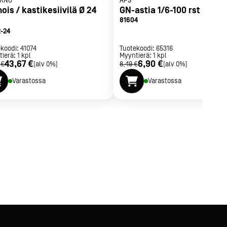
RNO
APS
ois / kastikesiivilä Ø 24
GN-astia 1/6-100 rst
81604
2-24
ekoodi:
41074
Tuotekoodi:
65316
tierä:
1
kpl
Myyntierä:
1
kpl
43,67 €
6,90 €
 €
[alv 0%]
8,49 €
[alv 0%]
Varastossa
Varastossa