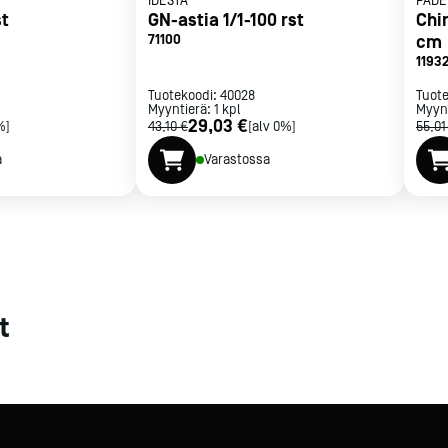
IDESTA
PADE
st
GN-astia 1/1-100 rst
Chin
met
71100
cm
1193
t
Tuotekoodi:
40028
Tuot
Myyntierä:
1
kpl
Myyn
29,03 €
%]
43,10 €
[alv 0%]
55,01
a
Varastossa
rje
Liity Vip-asiakkaaksi
t