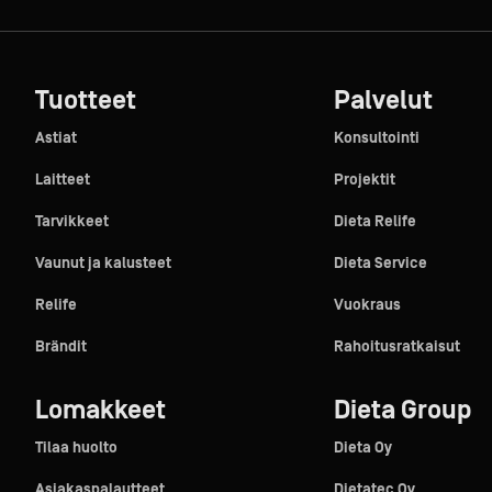
Tuotteet
Palvelut
Astiat
Konsultointi
Laitteet
Projektit
Tarvikkeet
Dieta Relife
Vaunut ja kalusteet
Dieta Service
Relife
Vuokraus
Brändit
Rahoitusratkaisut
Lomakkeet
Dieta Group
Tilaa huolto
Dieta Oy
Asiakaspalautteet
Dietatec Oy