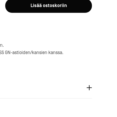
Lisää ostoskoriin
n.
a-
ESS GN-astioiden/kansien kanssa.