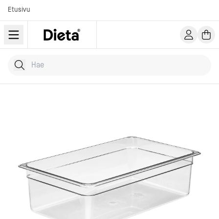
Etusivu
Hae tuotteita
Kirjoita hakusana...