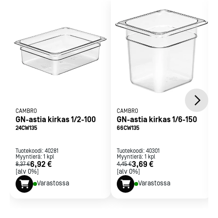
Varustettu mitta-asteikolla
Lämmönkestävyys -40°C...+99°C
Täyttää kaikilta osin EN 631-1 gastronorm standardia
CAMBRO
CAMBRO
GN-astia kirkas 1/2-100
GN-astia kirkas 1/6-150
24CW135
66CW135
Tuotekoodi:
40281
Tuotekoodi:
40301
Myyntierä:
1
kpl
Myyntierä:
1
kpl
6,92 €
3,69 €
8,37 €
4,45 €
[alv 0%]
[alv 0%]
Varastossa
Varastossa