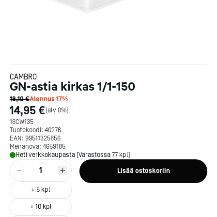
CAMBRO
GN-astia kirkas 1/1-150
18,10 €
Alennus
17
%
14,95 €
[
alv 0%
]
16CW135
Tuotekoodi:
40276
EAN:
99511325856
Meiranova:
4659185
Heti verkkokaupasta [Varastossa 77 kpl]
1
Lisää ostoskoriin
+
5
kpl
+
10
kpl