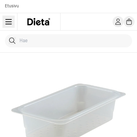
Etusivu
Hae tuotteita
Kirjoita hakusana...