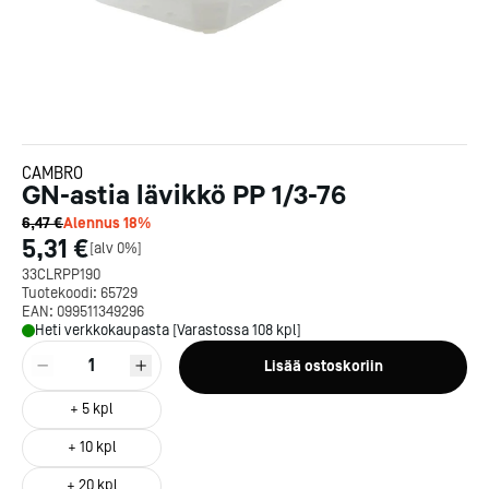
CAMBRO
GN-astia lävikkö PP 1/3-76
6,47 €
Alennus
18
%
5,31 €
[
alv 0%
]
33CLRPP190
Tuotekoodi:
65729
EAN:
099511349296
Heti verkkokaupasta [Varastossa 108 kpl]
1
Lisää ostoskoriin
+
5
kpl
+
10
kpl
+
20
kpl