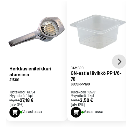
Soveltuu raaka-aineiden huuhtelemiseen, kuivaamiseen ja
varastoimiseen
Tuotteesta valuva neste jää GN-astian pohjaan, ja itse tuote
pysyy raikkaana
Herkkusienileikkuri
CAMBRO
GN-astia lävikkö PP 1/6-
alumiinia
76
215301
63CLRPP190
Tuotekoodi:
61734
Tuotekoodi:
65731
Myyntierä:
1
kpl
Myyntierä:
1
kpl
27,18 €
3,50 €
35,21 €
4,22 €
[alv 0%]
[alv 0%]
Varastossa
Varastossa