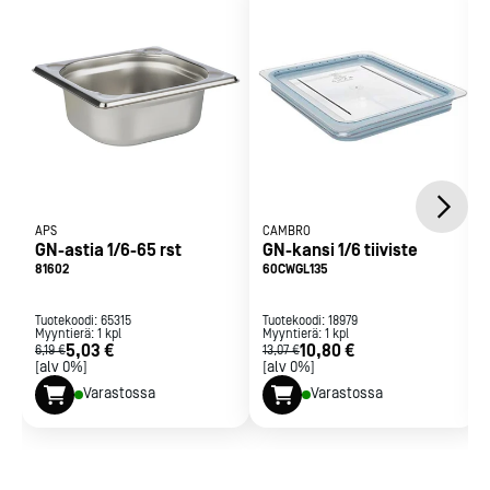
APS
CAMBRO
GN-astia 1/6-65 rst
GN-kansi 1/6 tiiviste
81602
60CWGL135
Tuotekoodi:
65315
Tuotekoodi:
18979
Myyntierä:
1
kpl
Myyntierä:
1
kpl
5,03 €
10,80 €
6,19 €
13,07 €
[alv 0%]
[alv 0%]
Varastossa
Varastossa