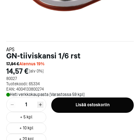
APS
GN-tiiviskansi 1/6 rst
17,94 €
Alennus
19
%
14,57 €
[
alv 0%
]
80027
Tuotekoodi:
65334
EAN:
4004133800274
Heti verkkokaupasta [Varastossa 59 kpl]
1
Lisää ostoskoriin
+
5
kpl
+
10
kpl
+
20
kpl