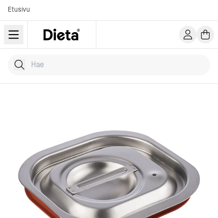
Etusivu
Hae tuotteita
Kirjoita hakusana...