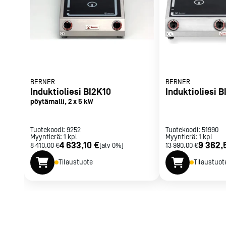
Parilat ja
rasvakeitti
Rasvakeittime
Parilat
Kierrätys
BERNER
BERNER
Induktioliesi BI2K10
Induktioliesi 
Kaikki
laitteet
Tilaa uutiski
pöytämalli, 2 x 5 kW
Tuotekoodi:
9252
Tuotekoodi:
51990
Myyntierä:
1
kpl
Myyntierä:
1
kpl
4 633,10 €
9 362,
8 410,00 €
[alv 0%]
13 990,00 €
Tilaustuote
Tilaustuot