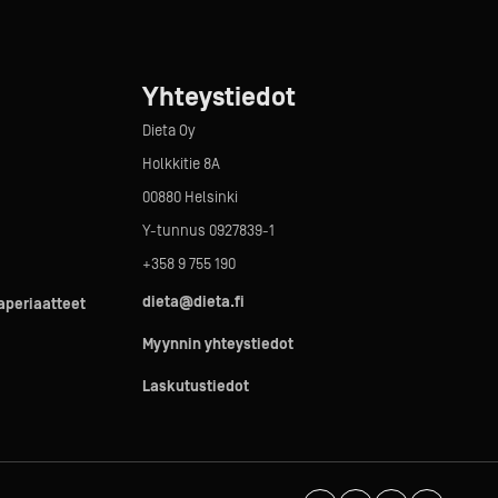
Yhteystiedot
Dieta Oy
Holkkitie 8A
00880 Helsinki
Y-tunnus 0927839-1
+358 9 755 190
dieta@dieta.fi
taperiaatteet
Myynnin yhteystiedot
Laskutustiedot