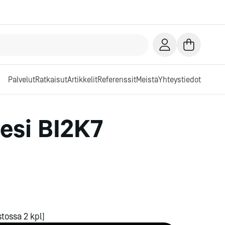
Palvelut
Ratkaisut
Artikkelit
Referenssit
Meistä
Yhteystiedot
iesi BI2K7
tossa 2 kpl]