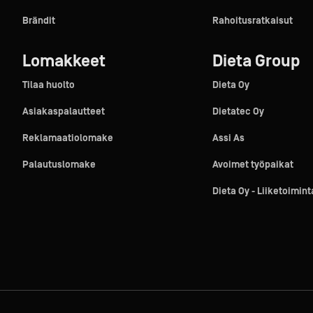
Brändit
Rahoitusratkaisut
Lomakkeet
Dieta Group
Tilaa huolto
Dieta Oy
Asiakaspalautteet
Dietatec Oy
Reklamaatiolomake
Assi As
Palautuslomake
Avoimet työpaikat
Dieta Oy - Liiketoimin