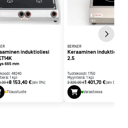
NER
BERNER
aaminen induktioliesi
Keraaminen induktioliesi
KT14K
2.5
ys 665 mm
ekoodi:
48240
Tuotekoodi:
1750
tierä:
1
kpl
Myyntierä:
1
kpl
8 153,40 €
1 401,70 €
0,00 €
[alv 0%]
2 320,00 €
[alv 0%]
Tilaustuote
Varastossa