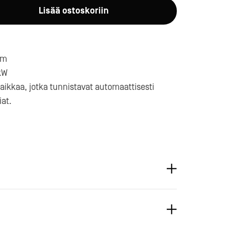
Lisää ostoskoriin
mm
kW
aikkaa, jotka tunnistavat automaattisesti
a-
iat.
 (säästää sähköä).