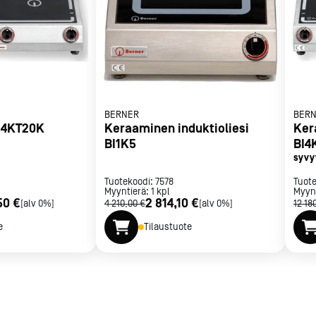
met
t
BERNER
BER
BI4KT20K
Keraaminen induktioliesi
Ker
rje
Liity Vip-asiakkaaksi
BI1K5
BI4
syvy
Tuotekoodi:
7578
Tuot
Myyntierä:
1
kpl
Myyn
50 €
2 814,10 €
[alv 0%]
4 210,00 €
[alv 0%]
12 18
e
Tilaustuote