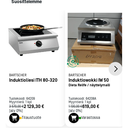
Suosittelemme
BARTSCHER
BARTSCHER
Induktioliesi ITH 80-320
Induktiowokki IW 50
Dieta Relife / näyttelymalli
Tuotekoodi:
64209
Tuotekoodi:
64208A
Myyntierä:
1
kpl
Myyntierä:
1
kpl
2 129,30 €
619,00 €
3 570,00 €
1 130,00 €
[alv 0%]
[alv 0%]
Tilaustuote
Varastossa