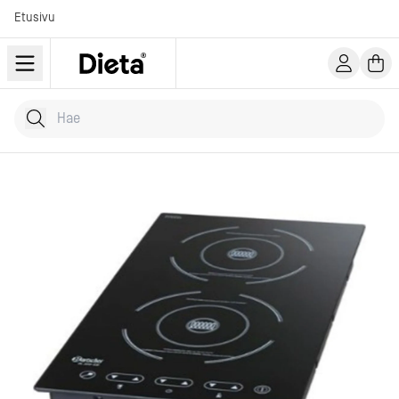
Etusivu
Hae tuotteita
Kirjoita hakusana...