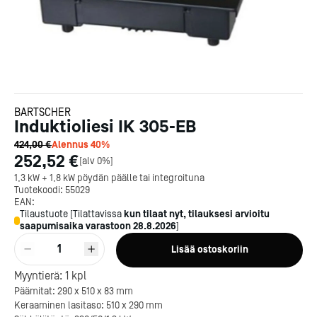
BARTSCHER
Induktioliesi IK 305-EB
424,00 €
Alennus
40
%
252,52 €
[
alv 0%
]
1,3 kW + 1,8 kW pöydän päälle tai integroituna
Tuotekoodi:
55029
EAN:
Tilaustuote
[
Tilattavissa
kun tilaat nyt, tilauksesi arvioitu
saapumisaika varastoon
28.8.2026
]
1
Lisää ostoskoriin
Myyntierä:
1
kpl
Päämitat: 290 x 510 x 83 mm
Keraaminen lasitaso: 510 x 290 mm