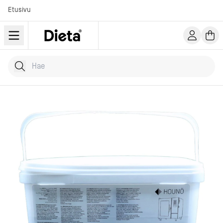
Etusivu
Hae tuotteita
Kirjoita hakusana...