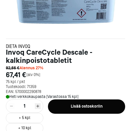
DIETA INVOQ
Invoq CareCycle Descale -
kalkinpoistotabletit
92,66 €
Alennus
27
%
67,41 €
[
alv 0%
]
75 kpl / pkt
Tuotekoodi:
71359
EAN:
5700002290878
Heti verkkokaupasta [Varastossa 15 kpl]
1
Lisää ostoskoriin
+
5
kpl
+
10
kpl