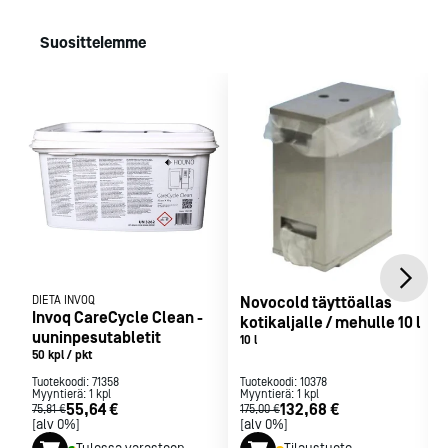
Suosittelemme
DIETA INVOQ
Novocold täyttöallas
Invoq CareCycle Clean -
kotikaljalle / mehulle 10 l
uuninpesutabletit
10 l
50 kpl / pkt
Tuotekoodi:
71358
Tuotekoodi:
10378
Myyntierä:
1
kpl
Myyntierä:
1
kpl
55,64 €
132,68 €
75,81 €
175,00 €
[alv 0%]
[alv 0%]