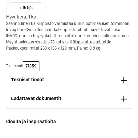
+
15
kpl
Myyntierä:
1
kpl
Säännöllinen kalkinpoisto varmistaa uunin optimaalisen toiminnan.
Invoq CareCycle Descale -kalkinpoistotabletit soveltuvat sekä
INVOQ-uunien höyrynkehittimen että uunikammion kalkinpoistoon.
Myyntipakkaus sisältää 75 kpl yksittäispakattua tablettia.
Pakkauksen mitat 250 x 165 x 120 mm. Paino: 0,8 kg
Kotipizza on vuonna 1987
perustettu yritys, jolla on yli
300 ravintolaa eri puolella
71359
Tuotekoodi
Suomea. Dieta on tehnyt
Michelin-tähdet jaettii
Kotipizzan kanssa pitkään
maanantaina 27.5. Helsing
Tekniset tiedot
yhteistyötä, ja olemme
Suomeen saatiin kaksi uu
toimineet yhteistyökumppanina
yhden tähden ravintolaa
Mitat
jo useiden kymmenten
kaikki aiemmin tähten
Pituus (mm): 250
Ladattavat dokumentit
ravintoloiden suunnittelussa,
ansainneet ravintolat säily
Syvyys (mm): 165
toteutuksessa ja ylläpidossa.
tähtensä.
Korkeus (mm): 120
Käyttöturvatiedote
Paino (kg): 0,88
Kotipizza Group
Logomo
Ideoita ja inspiraatioita