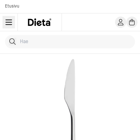
Etusivu
Hae tuotteita
Kirjoita hakusana...