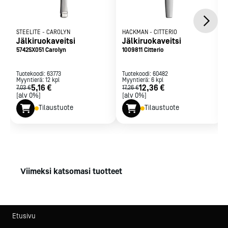
STEELITE
-
CAROLYN
HACKMAN
-
CITTERIO
Jälkiruokaveitsi
Jälkiruokaveitsi
5742SX051 Carolyn
1009811 Citterio
Tuotekoodi:
63773
Tuotekoodi:
60482
Myyntierä:
12
kpl
Myyntierä:
6
kpl
5,16 €
12,36 €
7,03 €
17,26 €
[alv 0%]
[alv 0%]
Tilaustuote
Tilaustuote
Viimeksi katsomasi tuotteet
Etusivu