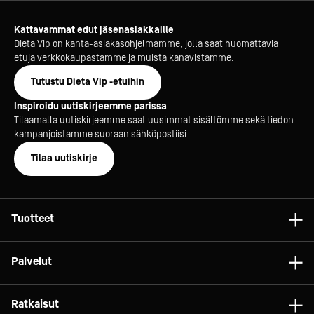
Kattavammat edut jäsenasiakkaille
Dieta Vip on kanta-asiakasohjelmamme, jolla saat huomattavia
etuja verkkokaupastamme ja muista kanavistamme.
Tutustu Dieta Vip -etuihin
Inspiroidu uutiskirjeemme parissa
Tilaamalla uutiskirjeemme saat uusimmat sisältömme sekä tiedon
kampanjoistamme suoraan sähköpostiisi.
Tilaa uutiskirje
Tuotteet
Astiat
Palvelut
Laitteet
Konsultointi
Tarvikkeet
Ratkaisut