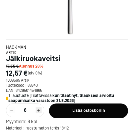
HACKMAN
ARTIK
Jälkiruokaveitsi
17,55 €
Alennus
28
%
12,57 €
[
alv 0%
]
1009565 Artik
Tuotekoodi:
66740
EAN:
6428501454865
Tilaustuote
[
Tilattavissa
kun tilaat nyt, tilauksesi arvioitu
saapumisaika varastoon
31.8.2026
]
6
Lisää ostoskoriin
Kotipizza on vuonna 1987
perustettu yritys, jolla on yli
Myyntierä:
6
kpl
300 ravintolaa eri puolella
Materiaali: ruostumaton teräs 18/12
Suomea. Dieta on tehnyt
Michelin-tähdet jaettii