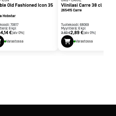
-
ICON
ONIS
-
CARRE
ble Old Fashioned Icon 35
Viinilasi Carre 38 cl
265415 Carre
a Hobstar
ekoodi:
70617
Tuotekoodi:
68069
tierä:
6
kpl
Myyntierä:
6
kpl
4,14 €
2,89 €
€
[alv 0%]
3,60 €
[alv 0%]
Varastossa
Varastossa