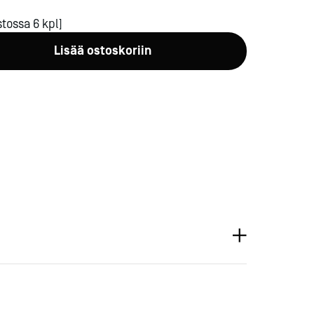
tossa 6 kpl]
Lisää ostoskoriin
a-