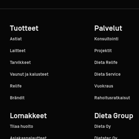
Tuotteet
Palvelut
Astiat
Konsultointi
Laitteet
Projektit
Tarvikkeet
Dieta Relife
Vaunut ja kalusteet
Dieta Service
Relife
Vuokraus
Brändit
Rahoitusratkaisut
Lomakkeet
Dieta Group
Tilaa huolto
Dieta Oy
Asiakaspalautteet
Dietatec Oy