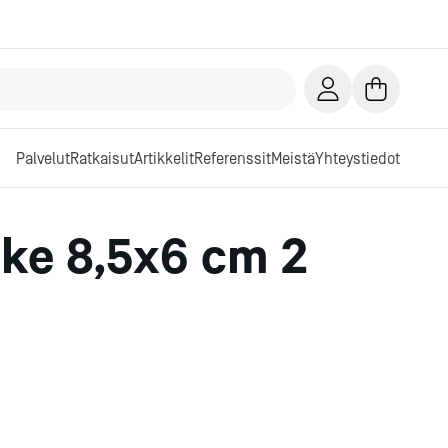
Palvelut
Ratkaisut
Artikkelit
Referenssit
Meistä
Yhteystiedot
ike 8,5x6 cm 2