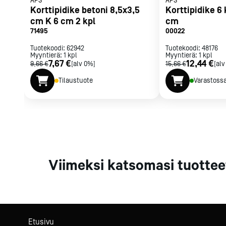
APS
APS
Parilat ja
Korttipidike betoni 8,5x3,5
Korttipidike 6 
rasvakeitti
cm K 6 cm 2 kpl
cm
71495
00022
Rasvakeittime
Parilat
Tuotekoodi:
62942
Tuotekoodi:
48176
Myyntierä:
1
kpl
Myyntierä:
Kierrätys
1
kpl
7,67 €
12,44 €
9,66 €
[alv 0%]
15,66 €
[alv
Tilaustuote
Varastoss
Kaikki
laitteet
Tilaa uutiski
Viimeksi katsomasi tuottee
Etusivu