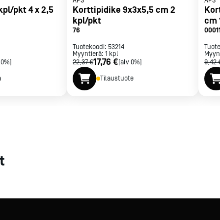
APS
APS
kpl/pkt 4 x 2,5
Korttipidike 9x3x5,5 cm 2
Kor
met
kpl/pkt
cm 
76
0001
t
Tuotekoodi:
53214
Tuot
Myyntierä:
1
kpl
Myyn
17,76 €
 0%]
22,37 €
[alv 0%]
9,42 
a
Tilaustuote
rje
Liity Vip-asiakkaaksi
t