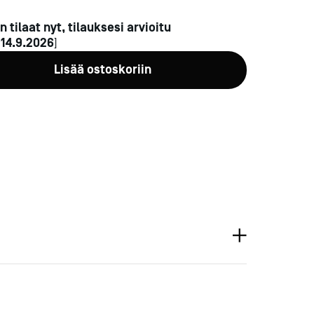
n tilaat nyt, tilauksesi arvioitu
n
14.9.2026
]
Lisää ostoskoriin
a-