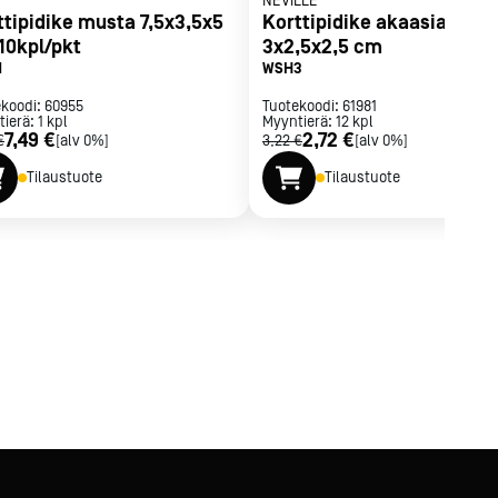
NEVILLE
ttipidike musta 7,5x3,5x5
Korttipidike akaasiapuut
10kpl/pkt
3x2,5x2,5 cm
1
WSH3
ekoodi:
60955
Tuotekoodi:
61981
tierä:
1
kpl
Myyntierä:
12
kpl
7,49 €
2,72 €
€
[alv 0%]
3,22 €
[alv 0%]
Tilaustuote
Tilaustuote