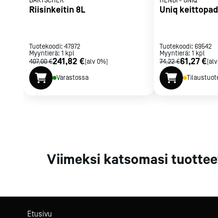
BARTSCHER
HENDI
-
UNIQ
Parilat ja
Riisinkeitin 8L
Uniq keittopad
rasvakeitti
Rasvakeittime
Parilat
Tuotekoodi:
47972
Tuotekoodi:
69542
Myyntierä:
1
kpl
Myyntierä:
Kierrätys
1
kpl
241,82 €
61,27 €
407,00 €
[alv 0%]
74,22 €
[al
Varastossa
Tilaustuot
Kaikki
laitteet
Tilaa uutiski
Viimeksi katsomasi tuottee
Etusivu