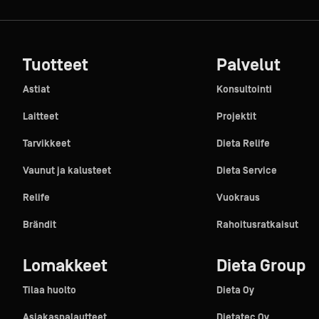
Tuotteet
Palvelut
Astiat
Konsultointi
Laitteet
Projektit
Tarvikkeet
Dieta Relife
Vaunut ja kalusteet
Dieta Service
Relife
Vuokraus
Brändit
Rahoitusratkaisut
Lomakkeet
Dieta Group
Tilaa huolto
Dieta Oy
Asiakaspalautteet
Dietatec Oy