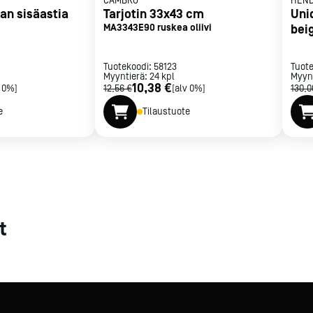
CAMBRO
HEND
an sisäastia
Tarjotin 33x43 cm
Uni
met
MA3343E90 ruskea oliivi
bei
t
Tuotekoodi:
58123
Tuot
Myyntierä:
24
kpl
Myyn
10,38 €
v 0%]
12,56 €
[alv 0%]
130,0
e
Tilaustuote
rje
Liity Vip-asiakkaaksi
t