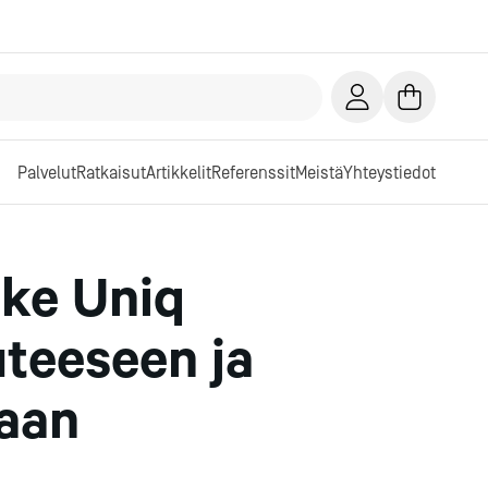
Palvelut
Ratkaisut
Artikkelit
Referenssit
Meistä
Yhteystiedot
ike Uniq
teeseen ja
taan