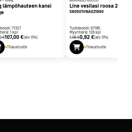
I
-
UNIQ
BORMIOLI ROCCO
q lämpöhauteen kansi
Line vesilasi roosa 29 cl
ge
580501VNA021990
ekoodi:
71327
Tuotekoodi:
67185
tierä:
1
kpl
Myyntierä:
126
kpl
107,00 €
0,92 €
0 €
[alv 0%]
1,06 €
[alv 0%]
Tilaustuote
Tilaustuote