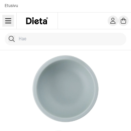
Etusivu
Hae tuotteita
Kirjoita hakusana...