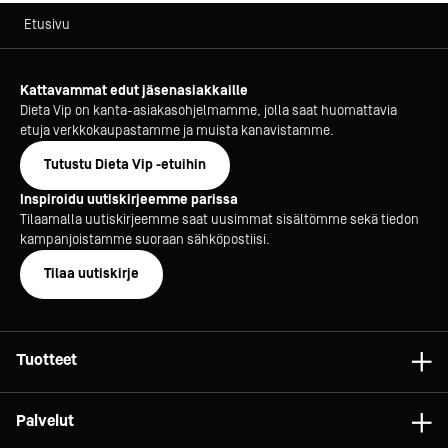
Etusivu
Kattavammat edut jäsenasiakkaille
Dieta Vip on kanta-asiakasohjelmamme, jolla saat huomattavia
etuja verkkokaupastamme ja muista kanavistamme.
Tutustu Dieta Vip -etuihin
Inspiroidu uutiskirjeemme parissa
Tilaamalla uutiskirjeemme saat uusimmat sisältömme sekä tiedon
kampanjoistamme suoraan sähköpostiisi.
Tilaa uutiskirje
Tuotteet
Astiat
Palvelut
Laitteet