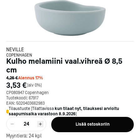
NEVILLE
COPENHAGEN
Kulho melamiini vaal.vihreä Ø 8,5
cm
4,26 €
Alennus
17
%
3,53 €
[
alv 0%
]
CP080947 Copenhagen
Tuotekoodi:
67917
EAN:
5020403662983
Tilaustuote
[
Tilattavissa
kun tilaat nyt, tilauksesi arvioitu
saapumisaika varastoon
8.9.2026
]
24
Lisää ostoskoriin
Kotipizza on vuonna 1987
Myyntierä:
24
kpl
perustettu yritys, jolla on yli