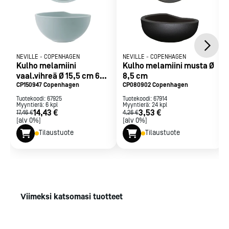
NEVILLE
-
COPENHAGEN
NEVILLE
-
COPENHAGEN
Kulho melamiini
Kulho melamiini musta Ø
vaal.vihreä Ø 15,5 cm 65
8,5 cm
cl
CP150947 Copenhagen
CP080902 Copenhagen
Tuotekoodi:
67925
Tuotekoodi:
67914
Myyntierä:
6
kpl
Myyntierä:
24
kpl
14,43 €
3,53 €
17,46 €
4,26 €
[alv 0%]
[alv 0%]
Tilaustuote
Tilaustuote
Viimeksi katsomasi tuotteet