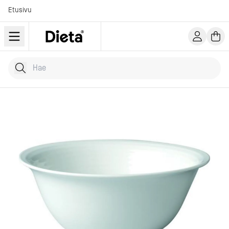
Etusivu
Hae tuotteita
Kirjoita hakusana...