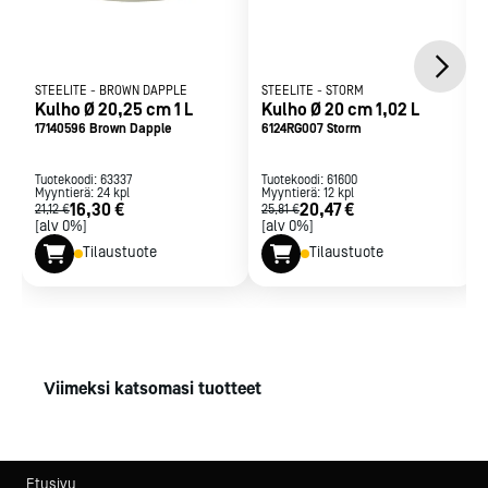
STEELITE
-
BROWN DAPPLE
STEELITE
-
STORM
Kulho Ø 20,25 cm 1 L
Kulho Ø 20 cm 1,02 L
17140596 Brown Dapple
6124RG007 Storm
Tuotekoodi:
63337
Tuotekoodi:
61600
Myyntierä:
24
kpl
Myyntierä:
12
kpl
16,30 €
20,47 €
21,12 €
25,81 €
[alv 0%]
[alv 0%]
Tilaustuote
Tilaustuote
Viimeksi katsomasi tuotteet
Etusivu