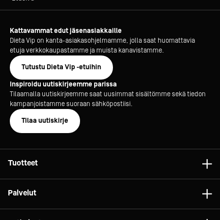
Kattavammat edut jäsenasiakkaille
Dieta Vip on kanta-asiakasohjelmamme, jolla saat huomattavia
etuja verkkokaupastamme ja muista kanavistamme.
Tutustu Dieta Vip -etuihin
Inspiroidu uutiskirjeemme parissa
Tilaamalla uutiskirjeemme saat uusimmat sisältömme sekä tiedon
kampanjoistamme suoraan sähköpostiisi.
Tilaa uutiskirje
Tuotteet
Astiat
Palvelut
Laitteet
Konsultointi