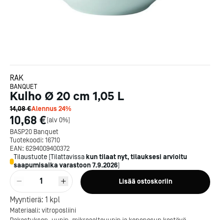
RAK
BANQUET
Kulho Ø 20 cm 1,05 L
14,08 €
Alennus
24
%
10,68 €
[
alv 0%
]
BASP20 Banquet
Tuotekoodi:
16710
EAN:
6294009400372
Tilaustuote
[
Tilattavissa
kun tilaat nyt, tilauksesi arvioitu
saapumisaika varastoon
7.9.2026
]
1
Lisää ostoskoriin
Kotipizza on vuonna 1987
Myyntierä:
1
kpl
perustettu yritys, jolla on yli
Materiaali: vitroposliini
300 ravintolaa eri puolella