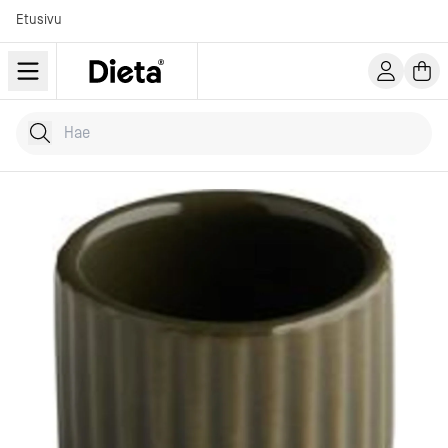
Etusivu
Hae tuotteita
Kirjoita hakusana...