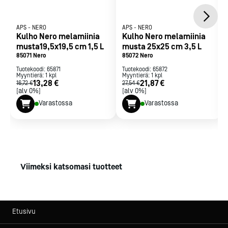
APS
-
NERO
APS
-
NERO
Kulho Nero melamiinia
Kulho Nero melamiinia
musta19,5x19,5 cm 1,5 L
musta 25x25 cm 3,5 L
85071 Nero
85072 Nero
Tuotekoodi:
65871
Tuotekoodi:
65872
Myyntierä:
1
kpl
Myyntierä:
1
kpl
13,28 €
21,87 €
16,72 €
27,54 €
[alv 0%]
[alv 0%]
Varastossa
Varastossa
Viimeksi katsomasi tuotteet
Etusivu