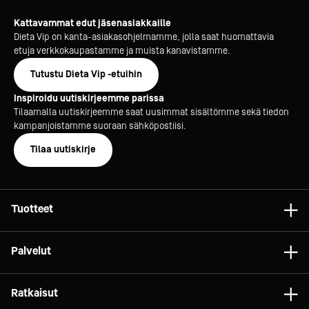
Kattavammat edut jäsenasiakkaille
Dieta Vip on kanta-asiakasohjelmamme, jolla saat huomattavia
etuja verkkokaupastamme ja muista kanavistamme.
Tutustu Dieta Vip -etuihin
Inspiroidu uutiskirjeemme parissa
Tilaamalla uutiskirjeemme saat uusimmat sisältömme sekä tiedon
kampanjoistamme suoraan sähköpostiisi.
Tilaa uutiskirje
Tuotteet
Astiat
Palvelut
Laitteet
Konsultointi
Tarvikkeet
Ratkaisut