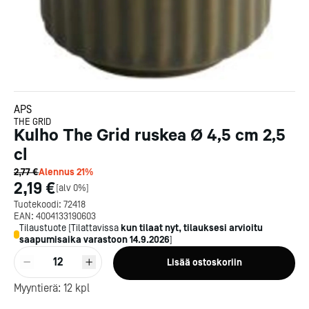
APS
THE GRID
Kulho The Grid ruskea Ø 4,5 cm 2,5
cl
2,77 €
Alennus
21
%
2,19 €
[
alv 0%
]
Tuotekoodi:
72418
EAN:
4004133190603
Tilaustuote
[
Tilattavissa
kun tilaat nyt, tilauksesi arvioitu
saapumisaika varastoon
14.9.2026
]
Kotipizza on vuonna 1987
12
Lisää ostoskoriin
perustettu yritys, jolla on yli
300 ravintolaa eri puolella
Myyntierä:
12
kpl
Suomea. Dieta on tehnyt
Michelin-tähdet jaettii
Kotipizzan kanssa pitkään
maanantaina 27.5. Helsing