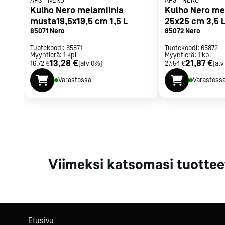
APS
-
NERO
APS
-
NERO
Parilat ja
Kulho Nero melamiinia
Kulho Nero me
rasvakeitti
musta19,5x19,5 cm 1,5 L
25x25 cm 3,5 
85071 Nero
85072 Nero
Rasvakeittime
Parilat
Tuotekoodi:
65871
Tuotekoodi:
65872
Myyntierä:
1
kpl
Myyntierä:
Kierrätys
1
kpl
13,28 €
21,87 €
16,72 €
[alv 0%]
27,54 €
[alv
Varastossa
Varastoss
Kaikki
laitteet
Tilaa uutiski
Viimeksi katsomasi tuottee
Etusivu