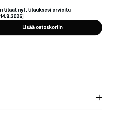
n tilaat nyt, tilauksesi arvioitu
n
14.9.2026
]
Lisää ostoskoriin
a-