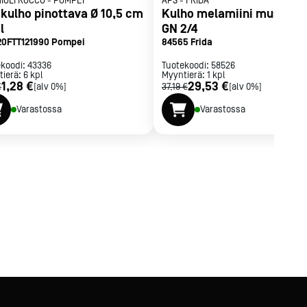
IOLI ROCCO
-
POMPEI
APS
-
FRIDA
ikulho pinottava Ø 10,5 cm
Kulho melamiini musta/k
l
GN 2/4
20FTT121990 Pompei
84565 Frida
ekoodi:
43336
Tuotekoodi:
58526
tierä:
6
kpl
Myyntierä:
1
kpl
1,28 €
29,53 €
€
[alv 0%]
37,19 €
[alv 0%]
Varastossa
Varastossa