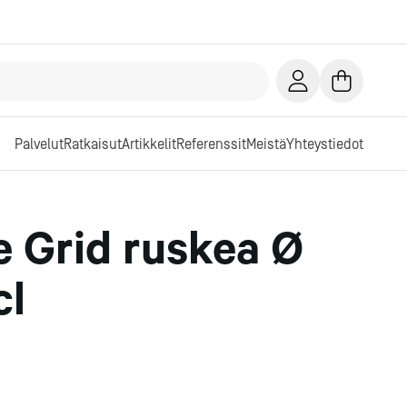
Palvelut
Ratkaisut
Artikkelit
Referenssit
Meistä
Yhteystiedot
e Grid ruskea Ø
cl