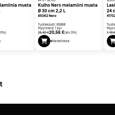
APS
-
NERO
BORM
lamiinia musta
Kulho Nero melamiini musta
Las
met
L
Ø 30 cm 2,2 L
24 c
85062 Nero
4170
t
Tuotekoodi:
65868
Tuot
Myyntierä:
1
kpl
Myyn
20,56 €
 0%]
25,90 €
[alv 0%]
1,49 
a
Varastossa
rje
Liity Vip-asiakkaaksi
t