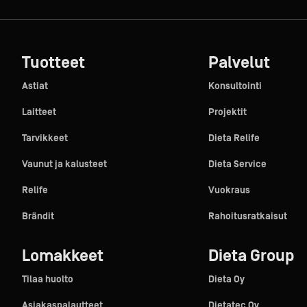
Tuotteet
Palvelut
Astiat
Konsultointi
Laitteet
Projektit
Tarvikkeet
Dieta Relife
Vaunut ja kalusteet
Dieta Service
Relife
Vuokraus
Brändit
Rahoitusratkaisut
Lomakkeet
Dieta Group
Tilaa huolto
Dieta Oy
Asiakaspalautteet
Dietatec Oy