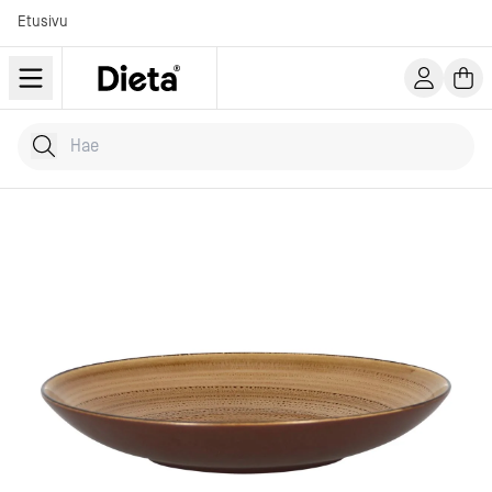
Etusivu
Hae tuotteita
Kirjoita hakusana...