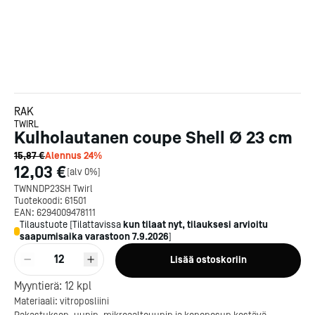
RAK
TWIRL
Kulholautanen coupe Shell Ø 23 cm
15,87 €
Alennus
24
%
12,03 €
[
alv 0%
]
TWNNDP23SH Twirl
Tuotekoodi:
61501
EAN:
6294009478111
Tilaustuote
[
Tilattavissa
kun tilaat nyt, tilauksesi arvioitu
saapumisaika varastoon
7.9.2026
]
12
Lisää ostoskoriin
Kotipizza on vuonna 1987
Myyntierä:
12
kpl
perustettu yritys, jolla on yli
Materiaali: vitroposliini
300 ravintolaa eri puolella