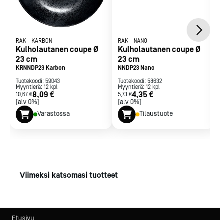
RAK
-
KARBON
RAK
-
NANO
Kulholautanen coupe Ø
Kulholautanen coupe Ø
23 cm
23 cm
KRNNDP23 Karbon
NNDP23 Nano
Tuotekoodi:
59043
Tuotekoodi:
58632
Myyntierä:
12
kpl
Myyntierä:
12
kpl
8,09 €
4,35 €
10,67 €
5,73 €
[alv 0%]
[alv 0%]
Varastossa
Tilaustuote
Viimeksi katsomasi tuotteet
Etusivu