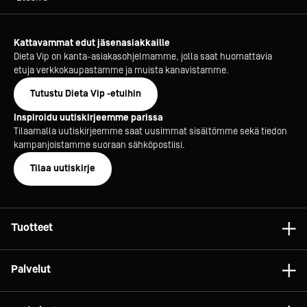
Kattavammat edut jäsenasiakkaille
Dieta Vip on kanta-asiakasohjelmamme, jolla saat huomattavia
etuja verkkokaupastamme ja muista kanavistamme.
Tutustu Dieta Vip -etuihin
Inspiroidu uutiskirjeemme parissa
Tilaamalla uutiskirjeemme saat uusimmat sisältömme sekä tiedon
kampanjoistamme suoraan sähköpostiisi.
Tilaa uutiskirje
Tuotteet
Astiat
Palvelut
Laitteet
Konsultointi