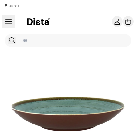
Etusivu
Hae tuotteita
Kirjoita hakusana...