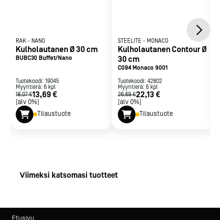
RAK
-
NANO
STEELITE
-
MONACO
Kulholautanen Ø 30 cm
Kulholautanen Contour Ø
BUBC30 Buffet/Nano
30 cm
C094 Monaco 9001
Tuotekoodi:
19045
Tuotekoodi:
42802
Myyntierä:
6
kpl
Myyntierä:
6
kpl
13,69 €
22,13 €
18,07 €
26,69 €
[alv 0%]
[alv 0%]
Tilaustuote
Tilaustuote
Viimeksi katsomasi tuotteet
Etusivu