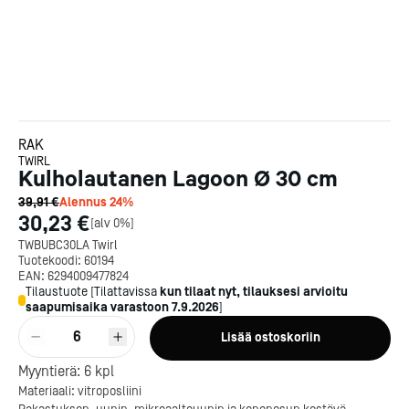
RAK
TWIRL
Kulholautanen Lagoon Ø 30 cm
39,91 €
Alennus
24
%
30,23 €
[
alv 0%
]
TWBUBC30LA Twirl
Tuotekoodi:
60194
EAN:
6294009477824
Tilaustuote
[
Tilattavissa
kun tilaat nyt, tilauksesi arvioitu
saapumisaika varastoon
7.9.2026
]
6
Lisää ostoskoriin
Kotipizza on vuonna 1987
Myyntierä:
6
kpl
perustettu yritys, jolla on yli
Materiaali: vitroposliini
300 ravintolaa eri puolella