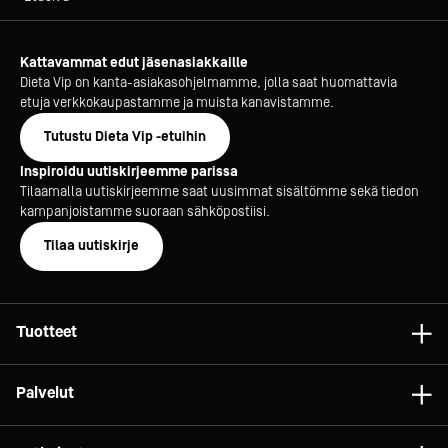
Kattavammat edut jäsenasiakkaille
Dieta Vip on kanta-asiakasohjelmamme, jolla saat huomattavia
etuja verkkokaupastamme ja muista kanavistamme.
Tutustu Dieta Vip -etuihin
Inspiroidu uutiskirjeemme parissa
Tilaamalla uutiskirjeemme saat uusimmat sisältömme sekä tiedon
kampanjoistamme suoraan sähköpostiisi.
Tilaa uutiskirje
Tuotteet
Astiat
Palvelut
Laitteet
Konsultointi