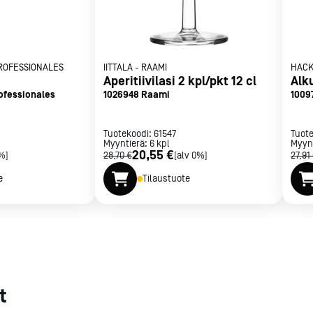
met
t
ROFESSIONALES
IITTALA
-
RAAMI
HAC
Aperitiivilasi 2 kpl/pkt 12 cl
Alk
ofessionales
1026948 Raami
10097
Tuotekoodi:
61547
Tuot
rje
Liity Vip-asiakkaaksi
Myyntierä:
6
kpl
Myyn
20,55 €
%]
28,70 €
[alv 0%]
27,91
e
Tilaustuote
t