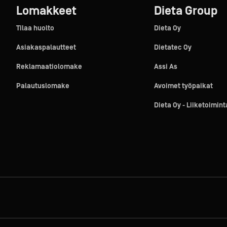
Lomakkeet
Dieta Group
Tilaa huolto
Dieta Oy
Asiakaspalautteet
Dietatec Oy
Reklamaatiolomake
Assi As
Palautuslomake
Avoimet työpaikat
Dieta Oy - Liiketoimin