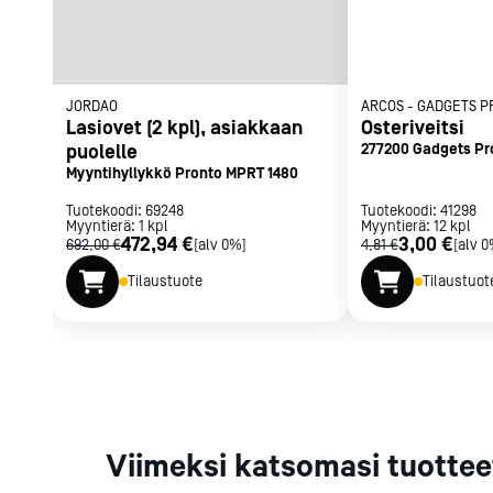
Parilat ja
rasvakeitti
Rasvakeittime
Parilat
JORDAO
ARCOS
-
GADGETS P
Kierrätys
Lasiovet (2 kpl), asiakkaan
Osteriveitsi
puolelle
277200 Gadgets Pr
Myyntihyllykkö Pronto MPRT 1480
Tuotekoodi:
69248
Tuotekoodi:
41298
Kaikki
laitteet
Tilaa uutiski
Myyntierä:
1
kpl
Myyntierä:
12
kpl
472,94 €
3,00 €
692,00 €
[alv 0%]
4,81 €
[alv 0
Tilaustuote
Tilaustuot
Viimeksi katsomasi tuottee