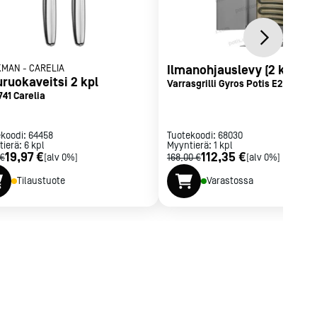
KMAN
-
CARELIA
Ilmanohjauslevy (2 kpl)
uruokaveitsi 2 kpl
Varrasgrilli Gyros Potis E2 S 6 kW
41 Carelia
ekoodi:
64458
Tuotekoodi:
68030
tierä:
6
kpl
Myyntierä:
1
kpl
19,97 €
112,35 €
 €
[alv 0%]
168,00 €
[alv 0%]
Tilaustuote
Varastossa