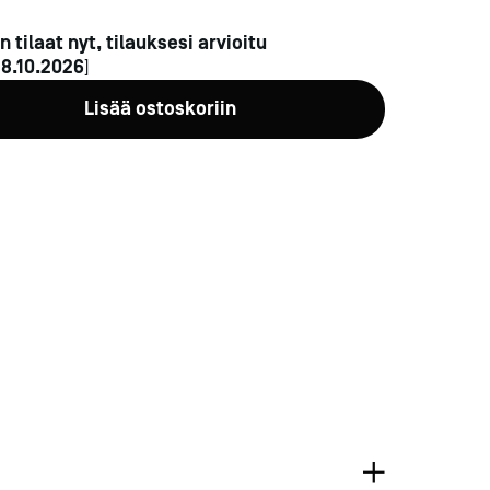
n tilaat nyt, tilauksesi arvioitu
n
8.10.2026
]
Lisää ostoskoriin
a-