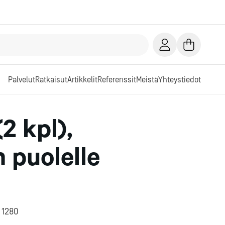
Palvelut
Ratkaisut
Artikkelit
Referenssit
Meistä
Yhteystiedot
2 kpl),
 puolelle
 1280