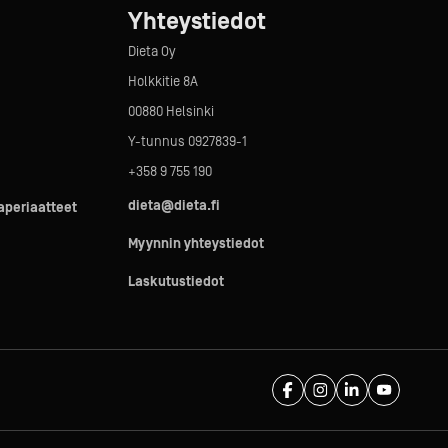
Yhteystiedot
Dieta Oy
Holkkitie 8A
00880 Helsinki
Y-tunnus 0927839-1
+358 9 755 190
dieta@dieta.fi
taperiaatteet
Myynnin yhteystiedot
Laskutustiedot