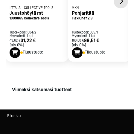
IITTALA
-
COLLECTIVE TOOLS
MKN
Juustohöylä rst
Pohjaritilä
1009865 Collective Tools
FlexiChef 2,3
Tuotekoodi:
60472
Tuotekoodi:
63571
Myyntierä:
1
kpl
Myyntierä:
1
kpl
31,22 €
99,51 €
43,62 €
166,00 €
[alv 0%]
[alv 0%]
Tilaustuote
Tilaustuote
Viimeksi katsomasi tuotteet
Etusivu