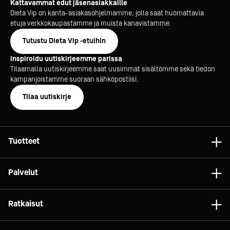
Kattavammat edut jäsenasiakkaille
Dieta Vip on kanta-asiakasohjelmamme, jolla saat huomattavia
etuja verkkokaupastamme ja muista kanavistamme.
Tutustu Dieta Vip -etuihin
Inspiroidu uutiskirjeemme parissa
Tilaamalla uutiskirjeemme saat uusimmat sisältömme sekä tiedon
kampanjoistamme suoraan sähköpostiisi.
Tilaa uutiskirje
Tuotteet
Astiat
Palvelut
Laitteet
Konsultointi
Tarvikkeet
Ratkaisut
Projektit
Vaunut ja kalusteet
Gelato