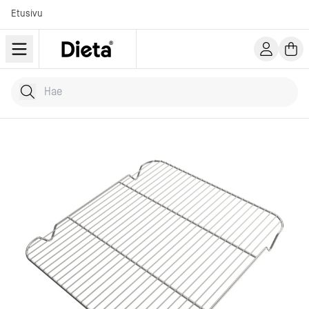
Etusivu
Hae tuotteita
Kirjoita hakusana...