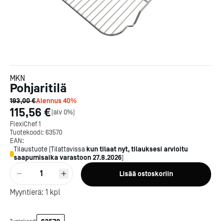
MKN
Pohjaritilä
193,00 €
Alennus
40
%
115,56 €
[
alv 0%
]
FlexiChef 1
Tuotekoodi:
63570
EAN:
Tilaustuote
[
Tilattavissa
kun tilaat nyt, tilauksesi arvioitu
saapumisaika varastoon
27.8.2026
]
Kotipizza on vuonna 1987
1
Lisää ostoskoriin
perustettu yritys, jolla on yli
300 ravintolaa eri puolella
Myyntierä:
1
kpl
Suomea. Dieta on tehnyt
Michelin-tähdet jaettii
Kotipizzan kanssa pitkään
maanantaina 27.5. Helsing
yhteistyötä, ja olemme
Suomeen saatiin kaksi uu