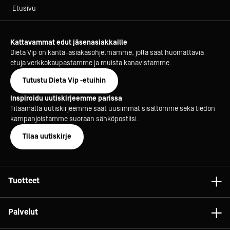
Etusivu
Kattavammat edut jäsenasiakkaille
Dieta Vip on kanta-asiakasohjelmamme, jolla saat huomattavia
etuja verkkokaupastamme ja muista kanavistamme.
Tutustu Dieta Vip -etuihin
Inspiroidu uutiskirjeemme parissa
Tilaamalla uutiskirjeemme saat uusimmat sisältömme sekä tiedon
kampanjoistamme suoraan sähköpostiisi.
Tilaa uutiskirje
Tuotteet
Astiat
Palvelut
Laitteet