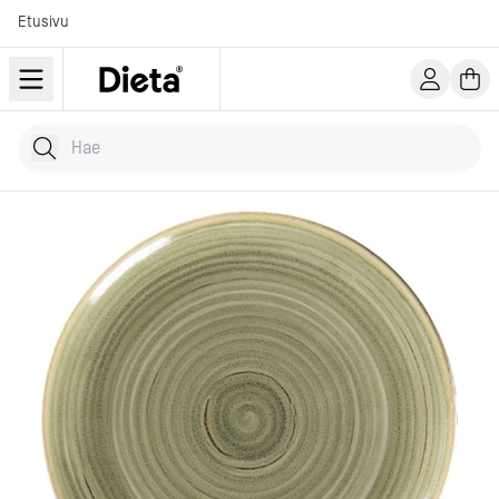
Etusivu
Hae tuotteita
Kirjoita hakusana...