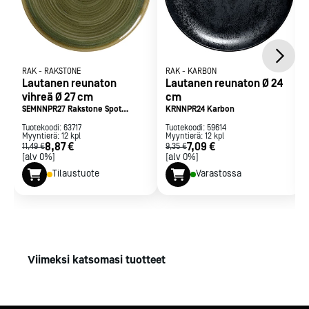
RAK
-
RAKSTONE
RAK
-
KARBON
Lautanen reunaton
Lautanen reunaton Ø 24
vihreä Ø 27 cm
cm
SEMNNPR27 Rakstone Spot
KRNNPR24 Karbon
Emerald
Tuotekoodi:
63717
Tuotekoodi:
59614
Myyntierä:
12
kpl
Myyntierä:
12
kpl
8,87 €
7,09 €
11,49 €
9,35 €
[alv 0%]
[alv 0%]
Tilaustuote
Varastossa
Viimeksi katsomasi tuotteet