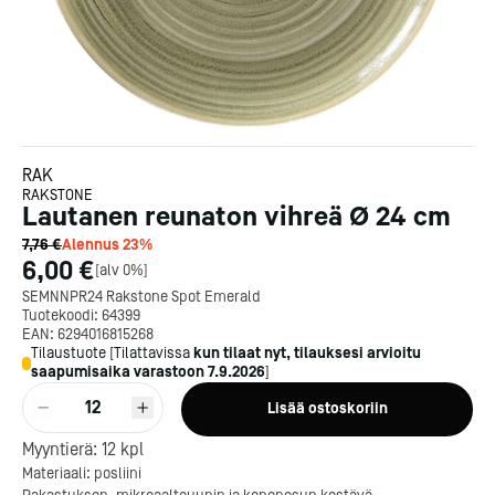
RAK
RAKSTONE
Lautanen reunaton vihreä Ø 24 cm
7,76 €
Alennus
23
%
6,00 €
[
alv 0%
]
SEMNNPR24 Rakstone Spot Emerald
Tuotekoodi:
64399
EAN:
6294016815268
Tilaustuote
[
Tilattavissa
kun tilaat nyt, tilauksesi arvioitu
saapumisaika varastoon
7.9.2026
]
12
Lisää ostoskoriin
Myyntierä:
12
kpl
Kotipizza on vuonna 1987
Materiaali: posliini
perustettu yritys, jolla on yli