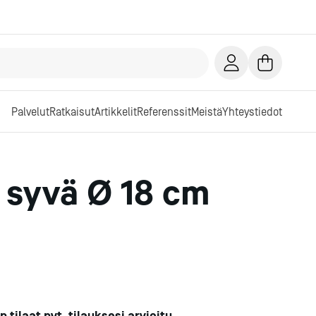
Palvelut
Ratkaisut
Artikkelit
Referenssit
Meistä
Yhteystiedot
 syvä Ø 18 cm