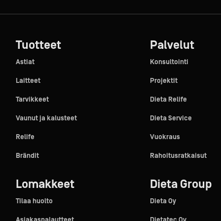
Tuotteet
Palvelut
Astiat
Konsultointi
Laitteet
Projektit
Tarvikkeet
Dieta Relife
Vaunut ja kalusteet
Dieta Service
Relife
Vuokraus
Brändit
Rahoitusratkaisut
Lomakkeet
Dieta Group
Tilaa huolto
Dieta Oy
Asiakaspalautteet
Dietatec Oy