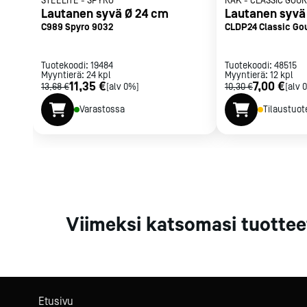
STEELITE
-
SPYRO
RAK
-
CLASSIC GOU
Parilat ja
Lautanen syvä Ø 24 cm
Lautanen syvä
rasvakeitti
C989 Spyro 9032
CLDP24 Classic Go
Rasvakeittime
Parilat
Tuotekoodi:
19484
Tuotekoodi:
48515
Myyntierä:
24
kpl
Myyntierä:
Kierrätys
12
kpl
11,35 €
7,00 €
13,68 €
[alv 0%]
10,30 €
[alv 
Varastossa
Tilaustuot
Kaikki
laitteet
Tilaa uutiski
Viimeksi katsomasi tuottee
Etusivu