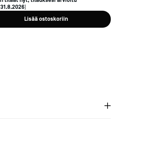
n tilaat nyt, tilauksesi arvioitu
n
31.8.2026
]
Lisää ostoskoriin
a-