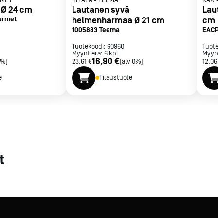
RMET
IITTALA
-
TEEMA
RAK
 Ø 24 cm
Lautanen syvä
Lau
met
urmet
helmenharmaa Ø 21 cm
cm
1005883 Teema
EACP
t
Tuotekoodi:
60960
Tuot
Myyntierä:
6
kpl
Myyn
16,90 €
0%]
23,61 €
[alv 0%]
12,06
e
Tilaustuote
rje
Liity Vip-asiakkaaksi
t