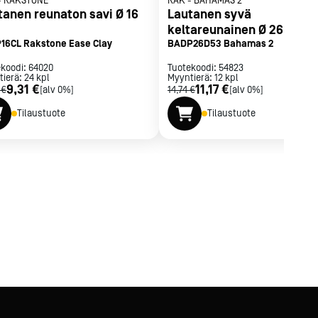
-
RAKSTONE
RAK
-
BAHAMAS 2
tanen reunaton savi Ø 16
Lautanen syvä
keltareunainen Ø 26 cm
16CL Rakstone Ease Clay
BADP26D53 Bahamas 2
ekoodi:
64020
Tuotekoodi:
54823
tierä:
24
kpl
Myyntierä:
12
kpl
9,31 €
11,17 €
 €
[alv 0%]
14,74 €
[alv 0%]
Tilaustuote
Tilaustuote