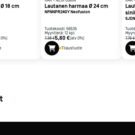
RAK
-
NEOFUSION
RAK
 Ø 18 cm
Lautanen harmaa Ø 24 cm
Lau
met
NFNNPR24GY Neofusion
sin
SJDN
t
Tuotekoodi:
56535
Tuot
Myyntierä:
12
kpl
Myyn
5,60 €
v 0%]
7,38 €
[alv 0%]
7,76 €
e
Tilaustuote
rje
Liity Vip-asiakkaaksi
t