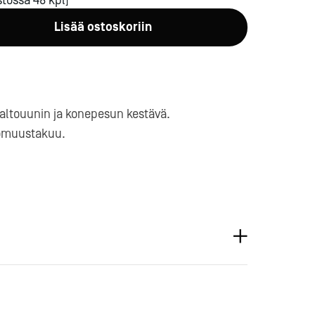
tossa 48 kpl]
Lisää ostoskoriin
altouunin ja konepesun kestävä.
omuustakuu.
a-