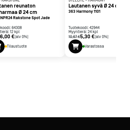
-
RAKSTONE
STEELITE
-
HARMONY
tanen reunaton
Lautanen syvä Ø 24 cm
iharmaa Ø 24 cm
363 Harmony 1101
NPR24 Rakstone Spot Jade
ekoodi:
64308
Tuotekoodi:
42944
tierä:
12
kpl
Myyntierä:
24
kpl
6,00 €
5,30 €
[alv 0%]
10,67 €
[alv 0%]
Tilaustuote
Varastossa