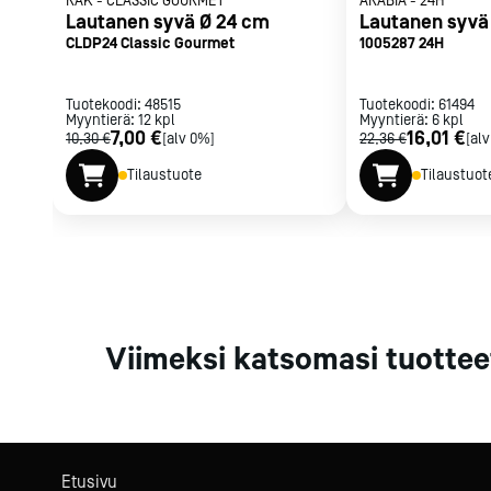
RAK
-
CLASSIC GOURMET
ARABIA
-
24H
Parilat ja
Lautanen syvä Ø 24 cm
Lautanen syvä
rasvakeitti
CLDP24 Classic Gourmet
1005287 24H
Rasvakeittime
Parilat
Tuotekoodi:
48515
Tuotekoodi:
61494
Myyntierä:
12
kpl
Myyntierä:
Kierrätys
6
kpl
7,00 €
16,01 €
10,30 €
[alv 0%]
22,36 €
[al
Tilaustuote
Tilaustuot
Kaikki
laitteet
Tilaa uutiski
Viimeksi katsomasi tuottee
Etusivu