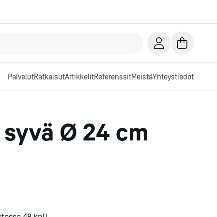
Palvelut
Ratkaisut
Artikkelit
Referenssit
Meistä
Yhteystiedot
 syvä Ø 24 cm