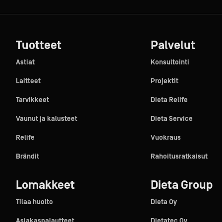
Tuotteet
Palvelut
Astiat
Konsultointi
Laitteet
Projektit
Tarvikkeet
Dieta Relife
Vaunut ja kalusteet
Dieta Service
Relife
Vuokraus
Brändit
Rahoitusratkaisut
Lomakkeet
Dieta Group
Tilaa huolto
Dieta Oy
Asiakaspalautteet
Dietatec Oy