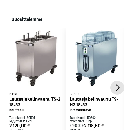
tai jousien säädön ajaksi.
Työntökahva päädyssä.
Kulmissa ja työntökahvassa törmäyssuojat,
Suosittelemme
polyamidia.
4 kpl pyöriä, halk. 125 mm, 2 kpl jarrulla,
korroosionkestävät (DIN 18867/8).
Rakenne ruostumatonta terästä.
B.PRO
B.PRO
Lautasjakelinvaunu TS-2
Lautasjakelinvaunu TS-
18-33
H2 18-33
neutraali
lämmitettävä
Tuotekoodi:
50591
Tuotekoodi:
50592
Myyntierä:
1
kpl
Myyntierä:
1
kpl
2 120,00 €
2 118,60 €
3 160,00 €