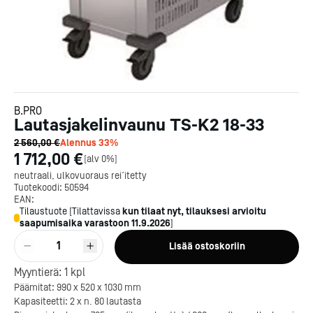
B.PRO
Lautasjakelinvaunu TS-K2 18-33
2 560,00 €
Alennus
33
%
1 712,00 €
[
alv 0%
]
neutraali, ulkovuoraus rei´itetty
Tuotekoodi:
50594
EAN:
Tilaustuote
[
Tilattavissa
kun tilaat nyt, tilauksesi arvioitu
saapumisaika varastoon
11.9.2026
]
1
Lisää ostoskoriin
Myyntierä:
1
kpl
Päämitat: 990 x 520 x 1030 mm
Kapasiteetti: 2 x n. 80 lautasta