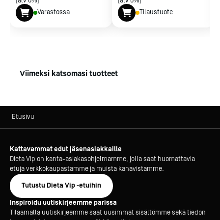
[alv 0%]
[alv 0%]
Varastossa
Tilaustuote
Viimeksi katsomasi tuotteet
Etusivu
Kattavammat edut jäsenasiakkaille
Dieta Vip on kanta-asiakasohjelmamme, jolla saat huomattavia
etuja verkkokaupastamme ja muista kanavistamme.
Tutustu Dieta Vip -etuihin
Inspiroidu uutiskirjeemme parissa
Tilaamalla uutiskirjeemme saat uusimmat sisältömme sekä tiedon