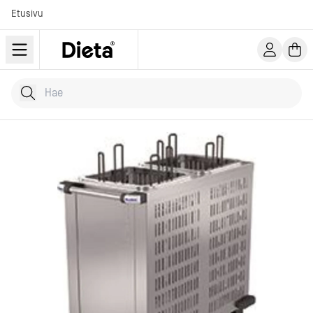
Etusivu
Hae tuotteita
Kirjoita hakusana...