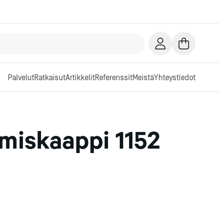
Palvelut
Ratkaisut
Artikkelit
Referenssit
Meistä
Yhteystiedot
miskaappi 1152