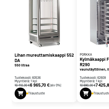
Parilat ja
rasvakeitti
Rasvakeittime
Parilat
Kierrätys
Kaikki
laitteet
Tilaa uutiski
Lihan mureuttamiskaappi 552
PORKKA
Kylmäkaappi F
DA
R290
550 litraa
vaunutäyttöinen, i
Tuotekoodi:
60536
Tuotekoodi:
62609
Myyntierä:
1
kpl
Myyntierä:
1
kpl
6 965,70 €
7 425,
10 410,00 €
[alv 0%]
10 690,00 €
Tilaustuote
Tilaustuot