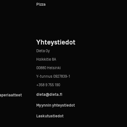
Pizza
Yhteystiedot
Dieta Oy
Holkkitie 8A
00880 Helsinki
Y-tunnus 0927839-1
+358 9 755 190
dieta@dieta.fi
taperiaatteet
Myynnin yhteystiedot
Laskutustiedot