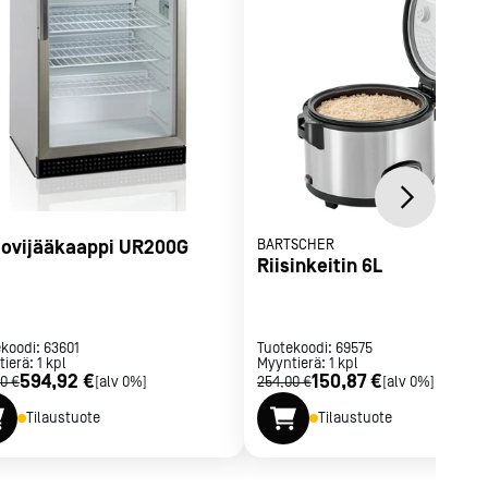
iovijääkaappi UR200G
BARTSCHER
Riisinkeitin 6L
ekoodi:
63601
Tuotekoodi:
69575
tierä:
1
kpl
Myyntierä:
1
kpl
594,92 €
150,87 €
0 €
[alv 0%]
254,00 €
[alv 0%]
Tilaustuote
Tilaustuote