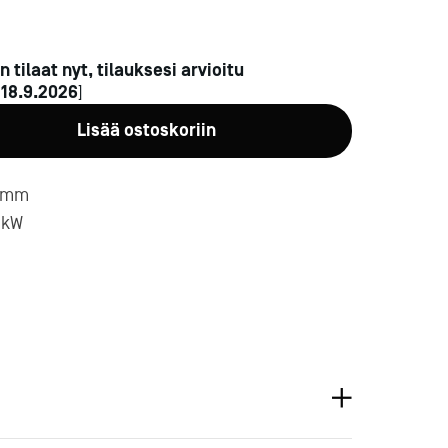
n tilaat nyt, tilauksesi arvioitu
n
18.9.2026
]
Lisää ostoskoriin
a-
0 mm
5 kW