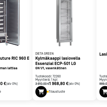
met
t
rje
Liity Vip-asiakkaaksi
DIETA GREEN
Las
uture RIC 960 E
Kylmäkaappi lasiovella
Essenzial ECP-501 LG
lman lattiaa
GN 1/1, vasenkätinen
Tuotekoodi:
72260
Tuot
Myyntierä:
1
kpl
Myyn
80 €
1 968,80 €
[alv 0%]
3 910,00 €
[alv 0%]
889,0
e
Tilaustuote