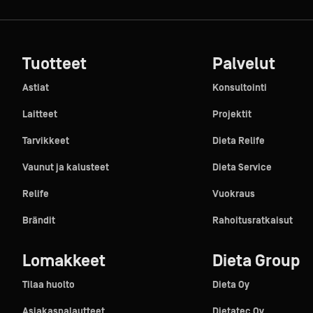
Tuotteet
Palvelut
Astiat
Konsultointi
Laitteet
Projektit
Tarvikkeet
Dieta Relife
Vaunut ja kalusteet
Dieta Service
Relife
Vuokraus
Brändit
Rahoitusratkaisut
Lomakkeet
Dieta Group
Tilaa huolto
Dieta Oy
Asiakaspalautteet
Dietatec Oy