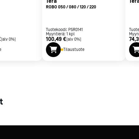
Terä
Ter
ROBO 050 / 080 / 120 / 220
met
t
Tuotekoodi:
PSR0141
Tuot
Myyntierä:
1
kpl
Myyn
€
100,49 €
74,
[alv 0%]
[alv 0%]
e
Tilaustuote
rje
Liity Vip-asiakkaaksi
t