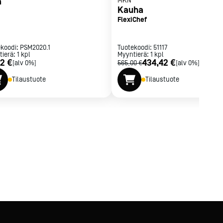
ä
MKN
Kauha
FlexiChef
ekoodi:
PSM2020.1
Tuotekoodi:
51117
tierä:
1
kpl
Myyntierä:
1
kpl
32 €
434,42 €
[alv 0%]
565,00 €
[alv 0%]
Tilaustuote
Tilaustuote