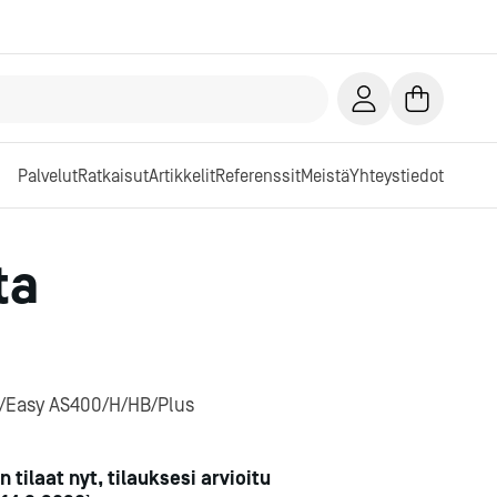
Palvelut
Ratkaisut
Artikkelit
Referenssit
Meistä
Yhteystiedot
ta
/Easy AS400/H/HB/Plus
n tilaat nyt, tilauksesi arvioitu