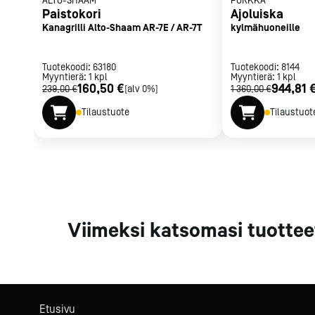
ALTO-SHAAM
PORKKA
Parilat ja
Paistokori
Ajoluiska
rasvakeitti
Kanagrilli Alto-Shaam AR-7E / AR-7T
kylmähuoneille
Rasvakeittime
Parilat
Tuotekoodi:
63180
Tuotekoodi:
8144
Myyntierä:
1
kpl
Myyntierä:
Kierrätys
1
kpl
160,50 €
944,81 
239,00 €
[alv 0%]
1 360,00 €
Tilaustuote
Tilaustuot
Kaikki
laitteet
Tilaa uutiski
Viimeksi katsomasi tuottee
Etusivu