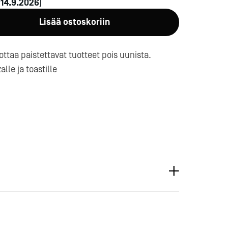
n
14.9.2026
]
Lisää ostoskoriin
ttaa paistettavat tuotteet pois uunista.
lle ja toastille
a-