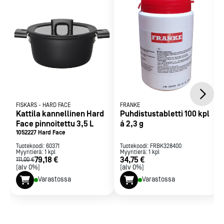
FISKARS
-
HARD FACE
FRANKE
Kattila kannellinen Hard
Puhdistustabletti 100 kpl
Face pinnoitettu 3,5 L
á 2,3 g
1052227 Hard Face
Tuotekoodi:
60371
Tuotekoodi:
FRBK328400
Myyntierä:
1
kpl
Myyntierä:
1
kpl
79,18 €
34,75 €
111,00 €
[alv 0%]
[alv 0%]
Varastossa
Varastossa