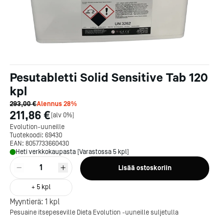
Pesutabletti Solid Sensitive Tab 120
kpl
293,00 €
Alennus
28
%
211,86 €
[
alv 0%
]
Evolution-uuneille
Tuotekoodi:
69430
EAN:
8057733660430
Heti verkkokaupasta [Varastossa 5 kpl]
1
Lisää ostoskoriin
+
5
kpl
Myyntierä:
1
kpl
Pesuaine itsepeseville Dieta Evolution -uuneille suljetulla