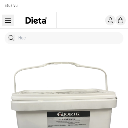
Etusivu
Hae tuotteita
Kirjoita hakusana...