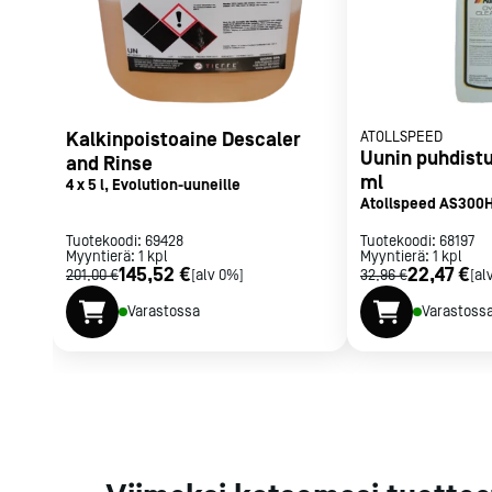
Parilat ja
rasvakeitti
Rasvakeittime
Parilat
Kierrätys
Kalkinpoistoaine Descaler
ATOLLSPEED
Uunin puhdistus
and Rinse
ml
4 x 5 l, Evolution-uuneille
Atollspeed AS300
Kaikki
laitteet
Tilaa uutiski
Tuotekoodi:
69428
Tuotekoodi:
68197
Myyntierä:
1
kpl
Myyntierä:
1
kpl
145,52 €
22,47 €
201,00 €
[alv 0%]
32,96 €
[al
Varastossa
Varastoss