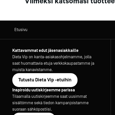
Viimeksi katsomasi tuottee
Etusivu
Kattavammat edut jäsenasiakkaille
Dieta Vip on kanta-asiakasohjelmamme, jolla
saat huomattavia etuja verkkokaupastamme ja
muista kanavistamme.
Tutustu Dieta Vip -etuihin
Inspiroidu uutiskirjeemme parissa
Tilaamalla uutiskirjeemme saat uusimmat
sisältömme sekä tiedon kampanjoistamme
suoraan sähköpostiisi.