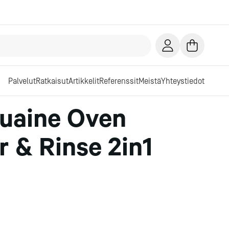
Palvelut
Ratkaisut
Artikkelit
Referenssit
Meistä
Yhteystiedot
uaine Oven
 & Rinse 2in1