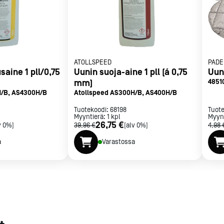
met
t
ATOLLSPEED
PADE
aine 1 pll/0,75
Uunin suoja-aine 1 pll (á 0,75
Uun
mm)
4851
H/B, AS4300H/B
Atollspeed AS300H/B, AS400H/B
rje
Liity Vip-asiakkaaksi
Tuotekoodi:
68198
Tuot
Myyntierä:
1
kpl
Myyn
26,75 €
v 0%]
39,96 €
[alv 0%]
4,98 
a
Varastossa