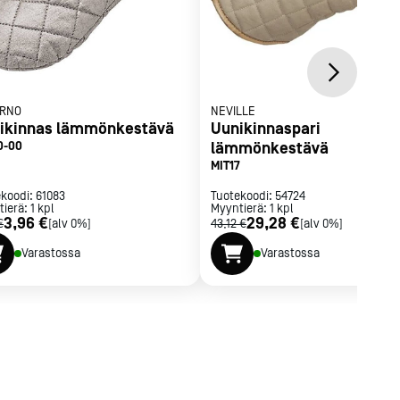
RNO
NEVILLE
ikinnas lämmönkestävä
Uunikinnaspari
0-00
lämmönkestävä
MIT17
ekoodi:
61083
Tuotekoodi:
54724
tierä:
1
kpl
Myyntierä:
1
kpl
3,96 €
29,28 €
€
[alv 0%]
43,12 €
[alv 0%]
Varastossa
Varastossa