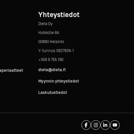
Yhteystiedot
Dieta Oy
Holkkitie 8A
00880 Helsinki
Y-tunnus 0927839-1
+358 9 755 190
dieta@dieta.fi
taperiaatteet
Myynnin yhteystiedot
Laskutustiedot