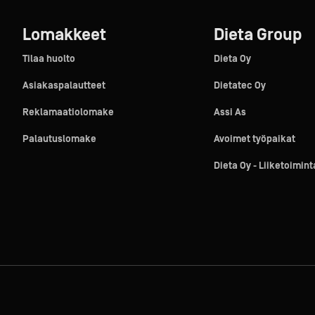
Lomakkeet
Dieta Group
Tilaa huolto
Dieta Oy
Asiakaspalautteet
Dietatec Oy
Reklamaatiolomake
Assi As
Palautuslomake
Avoimet työpaikat
Dieta Oy - Liiketoimin