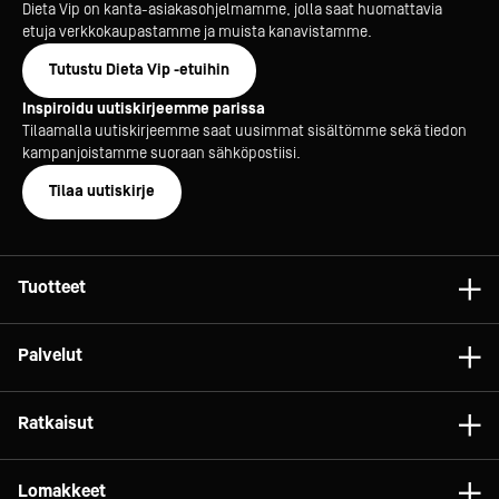
Dieta Vip on kanta-asiakasohjelmamme, jolla saat huomattavia
Pesu ja kalkinpoisto:
etuja verkkokaupastamme ja muista kanavistamme.
Uunit on varustettu sisäänrakennetulla
täysautomaattisella pesujärjestelmällä, joka
Tutustu Dieta Vip -etuihin
annostelee nestemäisen pesuaineen suoraan
Inspiroidu uutiskirjeemme parissa
uunikammioon.
Tilaamalla uutiskirjeemme saat uusimmat sisältömme sekä tiedon
Neljä ohjelmavaihtoehtoa. Uunin voi jättää
kampanjoistamme suoraan sähköpostiisi.
peseytymään yön yli. Sähkökatkon seurauksena uuni
Tilaa uutiskirje
suorittaa huuhtelun pesuainejäämien poistamiseksi
kammiosta.
Höyrynkehittimen kalkinpoisto ei vaadi käyttäjän
toimenpiteitä vaan tapahtuu automaattisesti
Tuotteet
pesuohjelmistoon integroituna ympäristöystävällisellä
orgaanisella valmisteella.
Astiat
Palvelut
Laitteet
Uunin rakenne ja materiaalit:
Konsultointi
Uunikammio korkealuokkaista AISI 304-ruostumaonta
Tarvikkeet
Ratkaisut
terästä. Saumattomat ja pyöristetyt kulmat eivät kerää
Projektit
Vaunut ja kalusteet
likaa. Pesuun irrotettavat oven tiiviste sekä uunijohteet
Gelato
Dieta Relife
Lomakkeet
(pöytämalleissa).