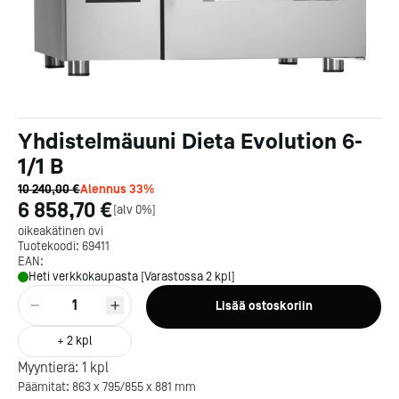
Yhdistelmäuuni Dieta Evolution 6-
1/1 B
10 240,00 €
Alennus
33
%
6 858,70 €
[
alv 0%
]
oikeakätinen ovi
Tuotekoodi:
69411
EAN:
Heti verkkokaupasta [Varastossa 2 kpl]
1
Lisää ostoskoriin
+
2
kpl
Myyntierä:
1
kpl
Päämitat: 863 x 795/855 x 881 mm