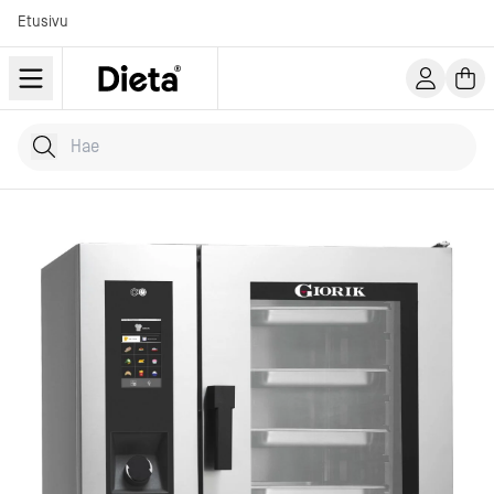
Etusivu
Hae tuotteita
Kirjoita hakusana...