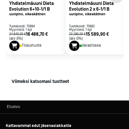
reseptikirjaston tai OneTouch -pikavalikon.
Yhdistelmäuuni Dieta
Yhdistelmäuuni Dieta
Parametrien asetus tapahtuu kätevästi valintapyörän
Evolution 6+10-1/1 B
Evolution 2 x 6-1/1 B
uunipino, oikeakätinen
uunipino, oikeakätinen
avulla. Käyttöliittymä hyödyntää sekä kuvakkeita että
tekstiä. Suomenkielinen käyttöpaneeli.
Tuotekoodi:
70994
Tuotekoodi:
70992
Myyntierä:
1
kpl
Myyntierä:
1
kpl
16 488,70 €
15 589,90 €
24 640,00 €
23 290,00 €
Reseptit:
[alv 0%]
[alv 0%]
Uunissa on 120 kpl esiasetettuja reseptejä ryhmiteltynä
Tilaustuote
Varastossa
ruokalajeittain. Käyttäjä voi muokata ja tallentaa niiden
pohjalta omia reseptejä tai laatia kokonaan uusia.
Valmisreseptien kypsennysasetuksia voi lisäksi säätää
kypsennyksen aikana.
Viimeksi katsomasi tuotteet
Omavalvonta:
Uuni tallentaa omavalvontatiedot ja ne voi ladata USB:n
tai wifin kautta.
Etusivu
Tiedonsiirto:
Uunissa on vakiona USB sekä wifi-valmius.
Kattavammat edut jäsenasiakkaille