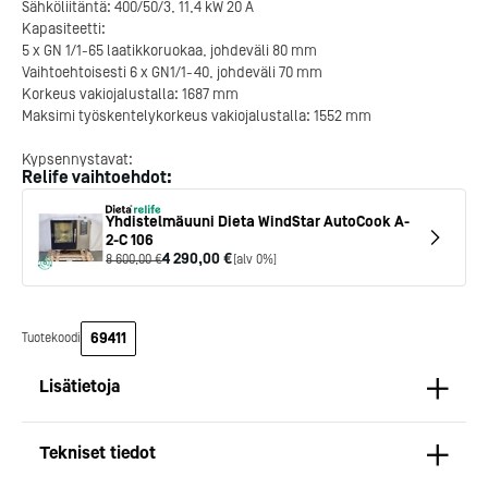
Sähköliitäntä: 400/50/3, 11,4 kW 20 A
Kapasiteetti:
5 x GN 1/1-65 laatikkoruokaa, johdeväli 80 mm
Vaihtoehtoisesti 6 x GN1/1-40, johdeväli 70 mm
Korkeus vakiojalustalla: 1687 mm
Maksimi työskentelykorkeus vakiojalustalla: 1552 mm
Kypsennystavat:
Relife vaihtoehdot:
Kiertoilma +30…+300°C
Höyrykeitto +30…+120°C
Yhdistelmäuuni Dieta WindStar AutoCook A-
Yhdistelmäpaisto: +30…+270°C
2-C 106
Savustus (optio)
4 290,00 €
8 600,00 €
[alv 0%]
Manuaalinen kypsennysparametrien asetus: kypsennystapa,
lämpötila, aika, puhallinnopeus,
kosteusprosentti.
Valmisreseptit
69411
Tuotekoodi
Kotipizza on vuonna 1987
One Touch -valikko suosikkiresepteille
perustettu yritys, jolla on yli
Resepteissä max 9 ohjelmavaihetta. Reseptiä voi muokata ohjelman
Lisätietoja
300 ravintolaa eri puolella
aikana.
Suomea. Dieta on tehnyt
Michelin-tähdet jaettii
Lisätoiminnot:
Kypsennysolosuhteiden hallinta:
Kotipizzan kanssa pitkään
maanantaina 27.5. Helsing
Esilämmitys
Tekniset tiedot
yhteistyötä, ja olemme
Suomeen saatiin kaksi uu
Uunien SYMBIOTIC SYSTEM -höyryntuottojärjestelmä
Jäähdytys
toimineet yhteistyökumppanina
yhden tähden ravintolaa
tuottaa laadukasta höyryä nopeasti ja
Kuumennus