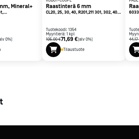
ROBOT-COUPE
PADE
 mm, Mineral+
Raastinterä 6 mm
Raa
met
t,
CL20, 25, 30, 40, R201,211 301, 302, 401,
6033
,752
402
t
Tuotekoodi:
1354
Tuot
Myyntierä:
1
kpl
Myyn
71,69 €
alv 0%]
105,00 €
[alv 0%]
44,17
a
Tilaustuote
rje
Liity Vip-asiakkaaksi
t