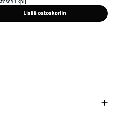
tossa 1 kpl]
Lisää ostoskoriin
a-