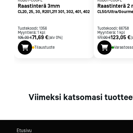
ROBOT-COUPE
ROBOT-COUPE
Parilat ja
Raastinterä 3mm
Raastinterä 2
rasvakeitti
CL20, 25, 30, R201,211 301, 302, 401, 402
CL50/Ultra/Gourme
52,55,60,R502,602
Rasvakeittime
Parilat
Tuotekoodi:
1356
Tuotekoodi:
66758
Myyntierä:
1
kpl
Myyntierä:
Kierrätys
1
kpl
71,69 €
123,05 €
105,00 €
[alv 0%]
177,00 €
[
Tilaustuote
Varastoss
Kaikki
laitteet
Tilaa uutiski
Viimeksi katsomasi tuottee
Etusivu