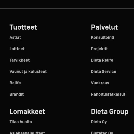
Tuotteet
Palvelut
Astiat
Konsultointi
Laitteet
Projektit
Tarvikkeet
Dieta Relife
Vaunut ja kalusteet
Dieta Service
Relife
Vuokraus
Brändit
Rahoitusratkaisut
Lomakkeet
Dieta Group
Tilaa huolto
Dieta Oy
Asiakaspalautteet
Dietatec Oy