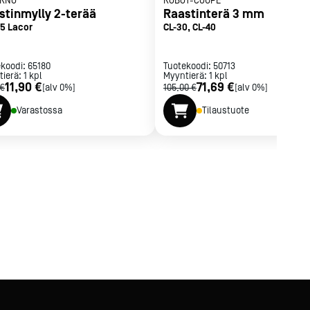
RNO
ROBOT-COUPE
stinmylly 2-terää
Raastinterä 3 mm
5 Lacor
CL-30, CL-40
ekoodi:
65180
Tuotekoodi:
50713
tierä:
1
kpl
Myyntierä:
1
kpl
11,90 €
71,69 €
 €
[alv 0%]
105,00 €
[alv 0%]
Varastossa
Tilaustuote