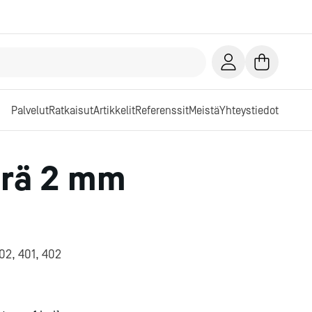
Palvelut
Ratkaisut
Artikkelit
Referenssit
Meistä
Yhteystiedot
erä 2 mm
302, 401, 402