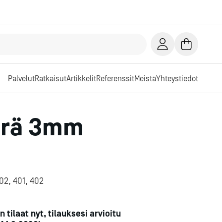
Palvelut
Ratkaisut
Artikkelit
Referenssit
Meistä
Yhteystiedot
erä 3mm
302, 401, 402
n tilaat nyt, tilauksesi arvioitu