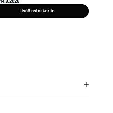
n
14.9.2026
]
Lisää ostoskoriin
a-