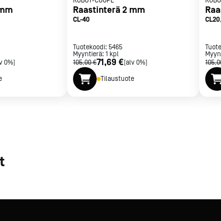
ROBOT-COUPE
ROBO
 mm
Raastinterä 2 mm
Raa
met
CL-40
CL20,
t
Tuotekoodi:
5465
Tuot
Myyntierä:
1
kpl
Myyn
71,69 €
lv 0%]
105,00 €
[alv 0%]
105,0
e
Tilaustuote
rje
Liity Vip-asiakkaaksi
t