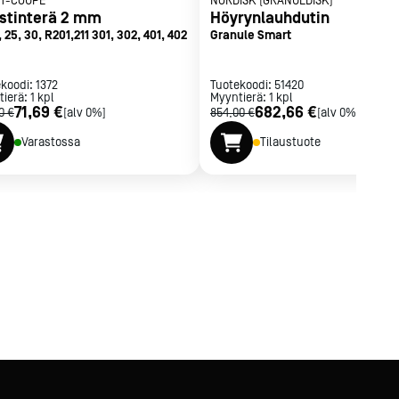
T-COUPE
NORDISK (GRANULDISK)
stinterä 2 mm
Höyrynlauhdutin
 25, 30, R201,211 301, 302, 401, 402
Granule Smart
ekoodi:
1372
Tuotekoodi:
51420
tierä:
1
kpl
Myyntierä:
1
kpl
71,69 €
682,66 €
0 €
[alv 0%]
854,00 €
[alv 0%]
Varastossa
Tilaustuote