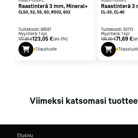
ROBOT-COUPE
ROBOT-COUPE
Parilat ja
Raastinterä 3 mm, Mineral+
Raastinterä 3
rasvakeitti
CL50, 52, 55, 60, R502, 602
CL-30, CL-40
Rasvakeittime
Parilat
Tuotekoodi:
66597
Tuotekoodi:
50713
Myyntierä:
1
kpl
Myyntierä:
Kierrätys
1
kpl
123,05 €
71,69 €
177,00 €
[alv 0%]
105,00 €
[a
Tilaustuote
Tilaustuot
Kaikki
laitteet
Tilaa uutiski
Viimeksi katsomasi tuottee
Etusivu