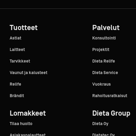
Tuotteet
Palvelut
Astiat
Konsultointi
Laitteet
Projektit
Tarvikkeet
Dieta Relife
Vaunut ja kalusteet
Dieta Service
Relife
Vuokraus
Brändit
Rahoitusratkaisut
Lomakkeet
Dieta Group
Tilaa huolto
Dieta Oy
Asiakaspalautteet
Dietatec Oy