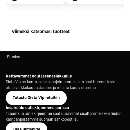
ei voimavirtajohtoa ja 3-vaihe pistotulppaa
Lisävarusteena saatavana: 1/1- ja 1/2 rasvakeitinkoreja
ja asennuslista
Viimeksi katsomasi tuotteet
Etusivu
Kattavammat edut jäsenasiakkaille
Dieta Vip on kanta-asiakasohjelmamme, jolla saat huomattavia
etuja verkkokaupastamme ja muista kanavistamme.
Tutustu Dieta Vip -etuihin
Inspiroidu uutiskirjeemme parissa
Tilaamalla uutiskirjeemme saat uusimmat sisältömme sekä tiedon
kampanjoistamme suoraan sähköpostiisi.
Tilaa uutiskirje