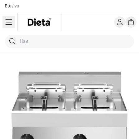
Etusivu
Hae tuotteita
Kirjoita hakusana...