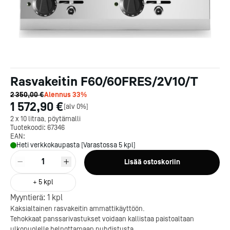
Rasvakeitin F60/60FRES/2V10/T
2 350,00 €
Alennus
33
%
1 572,90 €
[
alv 0%
]
2 x 10 litraa, pöytämalli
Tuotekoodi:
67346
EAN:
Heti verkkokaupasta [Varastossa 5 kpl]
1
Lisää ostoskoriin
+
5
kpl
Myyntierä:
1
kpl
Kaksialtainen rasvakeitin ammattikäyttöön.
Tehokkaat panssarivastukset voidaan kallistaa paistoaltaan
ulkopuolelle helpottamaan puhdistusta.