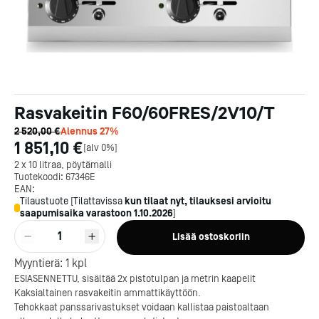
Rasvakeitin F60/60FRES/2V10/T
2 520,00 €
Alennus
27
%
1 851,10 €
[
alv 0%
]
2 x 10 litraa, pöytämalli
Tuotekoodi:
67346E
EAN:
Tilaustuote
[
Tilattavissa
kun tilaat nyt, tilauksesi arvioitu
saapumisaika varastoon
1.10.2026
]
1
Lisää ostoskoriin
Myyntierä:
1
kpl
ESIASENNETTU, sisältää 2x pistotulpan ja metrin kaapelit
Kaksialtainen rasvakeitin ammattikäyttöön.
Tehokkaat panssarivastukset voidaan kallistaa paistoaltaan