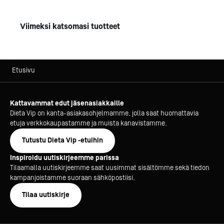
ei voimavirtajohtoa ja 3-vaihe pistotulppaa
Lisävarusteena saatavana: 1/1- ja 1/2 rasvakeitinkoreja
ja asennuslista
Viimeksi katsomasi tuotteet
Etusivu
Kattavammat edut jäsenasiakkaille
Dieta Vip on kanta-asiakasohjelmamme, jolla saat huomattavia
etuja verkkokaupastamme ja muista kanavistamme.
Tutustu Dieta Vip -etuihin
Inspiroidu uutiskirjeemme parissa
Tilaamalla uutiskirjeemme saat uusimmat sisältömme sekä tiedon
kampanjoistamme suoraan sähköpostiisi.
Tilaa uutiskirje