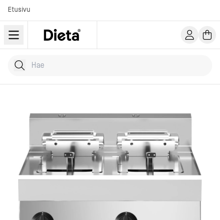
Etusivu
Hae tuotteita
Kirjoita hakusana...