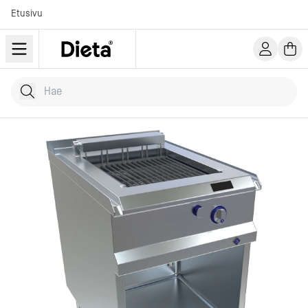
Etusivu
Hae tuotteita
Kirjoita hakusana...