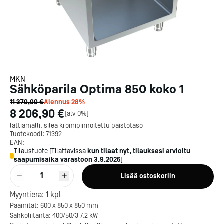
MKN
Sähköparila Optima 850 koko 1
11 370,00 €
Alennus
28
%
8 206,90 €
[
alv 0%
]
lattiamalli, sileä kromipinnoitettu paistotaso
Tuotekoodi:
71392
EAN:
Tilaustuote
[
Tilattavissa
kun tilaat nyt, tilauksesi arvioitu
saapumisaika varastoon
3.9.2026
]
1
Lisää ostoskoriin
Myyntierä:
1
kpl
Päämitat: 600 x 850 x 850 mm
Sähköliitäntä: 400/50/3 7,2 kW