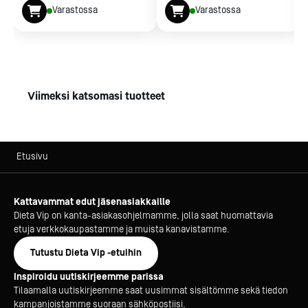
Varastossa
Varastossa
Viimeksi katsomasi tuotteet
Etusivu
Kattavammat edut jäsenasiakkaille
Dieta Vip on kanta-asiakasohjelmamme, jolla saat huomattavia
etuja verkkokaupastamme ja muista kanavistamme.
Tutustu Dieta Vip -etuihin
Inspiroidu uutiskirjeemme parissa
Tilaamalla uutiskirjeemme saat uusimmat sisältömme sekä tiedon
kampanjoistamme suoraan sähköpostiisi.