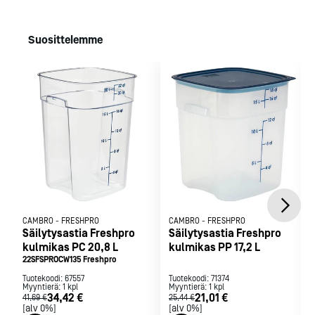
Paino (kg): 1,58
Liitännät
Valmistettu kestävästä polykarbonaatista
Suosittelemme
Kirkas - helpottaa inventointia
Varustettu mitta-asteikolla
CAMBRO
-
FRESHPRO
CAMBRO
-
FRESHPRO
Säilytysastia Freshpro
Säilytysastia Freshpro
kulmikas PC 20,8 L
kulmikas PP 17,2 L
22SFSPROCW135 Freshpro
Tuotekoodi:
67557
Tuotekoodi:
71374
Myyntierä:
1
kpl
Myyntierä:
1
kpl
34,42 €
21,01 €
41,69 €
25,44 €
[alv 0%]
[alv 0%]