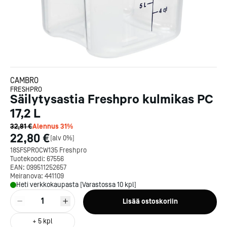
CAMBRO
FRESHPRO
Säilytysastia Freshpro kulmikas PC
17,2 L
32,81 €
Alennus
31
%
22,80 €
[
alv 0%
]
18SFSPROCW135 Freshpro
Tuotekoodi:
67556
EAN:
099511252657
Meiranova:
441109
Heti verkkokaupasta [Varastossa 10 kpl]
1
Lisää ostoskoriin
+
5
kpl