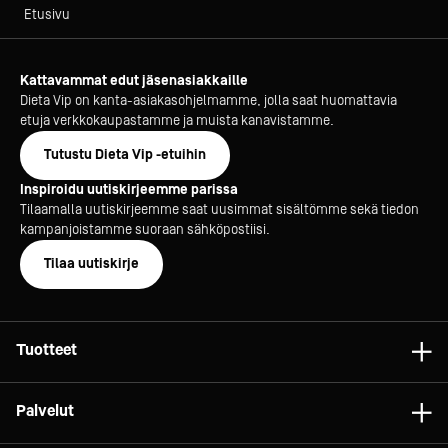
Etusivu
Kattavammat edut jäsenasiakkaille
Dieta Vip on kanta-asiakasohjelmamme, jolla saat huomattavia
etuja verkkokaupastamme ja muista kanavistamme.
Tutustu Dieta Vip -etuihin
Inspiroidu uutiskirjeemme parissa
Tilaamalla uutiskirjeemme saat uusimmat sisältömme sekä tiedon
kampanjoistamme suoraan sähköpostiisi.
Tilaa uutiskirje
Tuotteet
Astiat
Palvelut
Laitteet