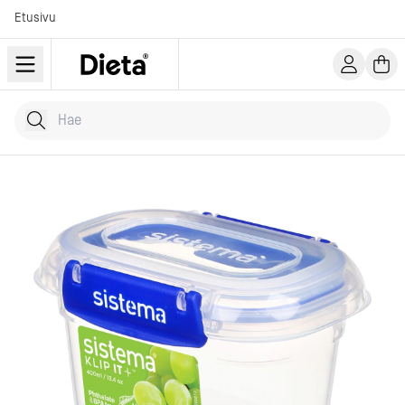
Etusivu
Hae tuotteita
Kirjoita hakusana...