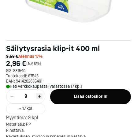
Säilytysrasia klip-it 400 ml
3,58 €
Alennus
17
%
2,96 €
[
alv 0%
]
SIS-881540
Tuotekoodi:
67546
EAN:
9414202885401
Heti verkkokaupasta [Varastossa 17 kpl]
9
Lisää ostoskoriin
+
17
kpl
Myyntierä:
9
kpl
Materiaali: PP
Kotipizza on vuonna 1987
Pinottava.
perustettu yritys, jolla on yli
Pakastuksen, mikron ja konepesun kestävä.