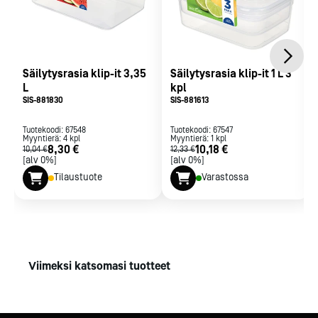
Säilytysrasia klip-it 3,35
Säilytysrasia klip-it 1 L 3
L
kpl
SIS-881830
SIS-881613
Tuotekoodi:
67548
Tuotekoodi:
67547
Myyntierä:
4
kpl
Myyntierä:
1
kpl
8,30 €
10,18 €
10,04 €
12,33 €
[alv 0%]
[alv 0%]
Tilaustuote
Varastossa
Viimeksi katsomasi tuotteet