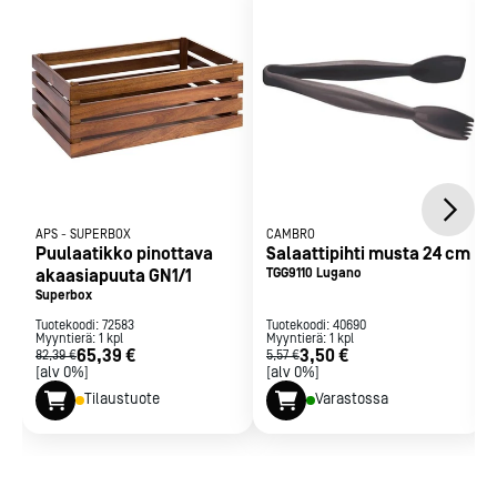
2 vuoden takuu
APS
-
SUPERBOX
CAMBRO
Puulaatikko pinottava
Salaattipihti musta 24 cm
akaasiapuuta GN1/1
TGG9110 Lugano
Superbox
Tuotekoodi:
72583
Tuotekoodi:
40690
Myyntierä:
1
kpl
Myyntierä:
1
kpl
65,39 €
3,50 €
82,39 €
5,57 €
[alv 0%]
[alv 0%]
Tilaustuote
Varastossa