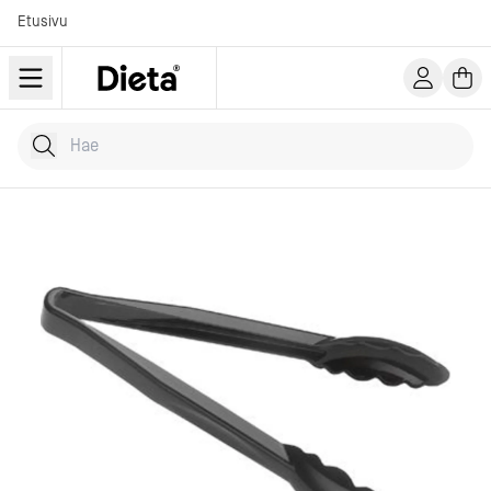
Etusivu
Hae tuotteita
Kirjoita hakusana...