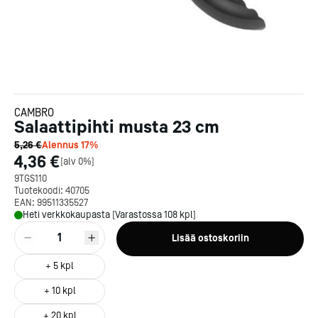
CAMBRO
Salaattipihti musta 23 cm
5,26 €
Alennus
17
%
4,36 €
[
alv 0%
]
9TGS110
Tuotekoodi:
40705
EAN:
99511335527
Heti verkkokaupasta [Varastossa 108 kpl]
1
Lisää ostoskoriin
+
5
kpl
+
10
kpl
+
20
kpl