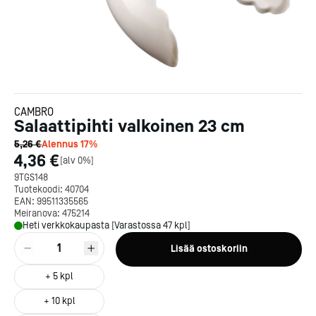
CAMBRO
Salaattipihti valkoinen 23 cm
5,26 €
Alennus
17
%
4,36 €
[
alv 0%
]
9TGS148
Tuotekoodi:
40704
EAN:
99511335565
Meiranova:
475214
Heti verkkokaupasta [Varastossa 47 kpl]
1
Lisää ostoskoriin
+
5
kpl
+
10
kpl