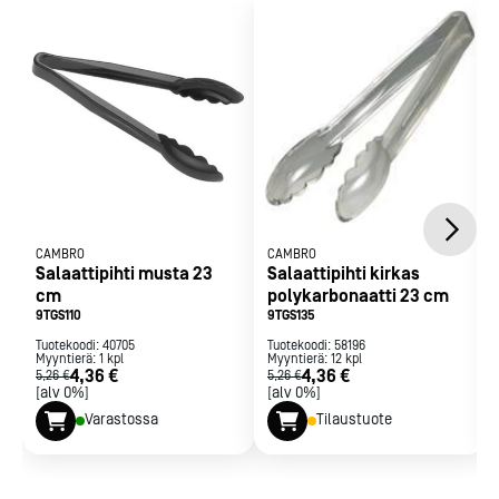
Erityisesti suunniteltu salaatin tarjoiluun
2 vuoden takuu
CAMBRO
CAMBRO
Salaattipihti musta 23
Salaattipihti kirkas
cm
polykarbonaatti 23 cm
9TGS110
9TGS135
Tuotekoodi:
40705
Tuotekoodi:
58196
Myyntierä:
1
kpl
Myyntierä:
12
kpl
4,36 €
4,36 €
5,26 €
5,26 €
[alv 0%]
[alv 0%]
Varastossa
Tilaustuote