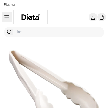
Etusivu
Hae tuotteita
Kirjoita hakusana...