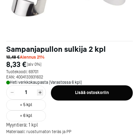
Sampanjapullon sulkija 2 kpl
10,48 €
Alennus
21
%
8,33 €
[
alv 0%
]
Tuotekoodi:
69701
EAN:
4004133931602
Heti verkkokaupasta [Varastossa 6 kpl]
1
Lisää ostoskoriin
+
5
kpl
Kotipizza on vuonna 1987
+
6
kpl
perustettu yritys, jolla on yli
Myyntierä:
1
kpl
300 ravintolaa eri puolella
Materiaali: ruostumaton teräs ja PP
Suomea. Dieta on tehnyt
Michelin-tähdet jaettii