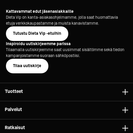
Kattavammat edut jäsenasiakkaille
Dieta Vip on kanta-asiakasohjelmamme, jolla saat huomattavia
etuja verkkokaupastamme ja muista kanavistamme.
Tutustu Dieta Vip -etuihin
Inspiroidu uutiskirjeemme parissa
Tilaamalla uutiskirjeemme saat uusimmat sisältömme sekä tiedon
kampanjoistamme suoraan sähköpostiisi.
Tilaa uutiskirje
Tuotteet
Astiat
Palvelut
Laitteet
Konsultointi
Tarvikkeet
Ratkaisut