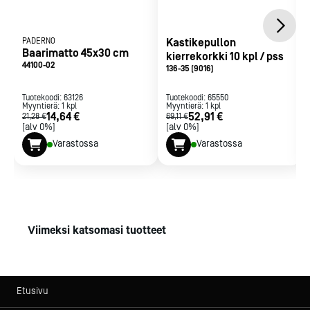
PADERNO
Kastikepullon
Baarimatto 45x30 cm
kierrekorkki 10 kpl / pss
44100-02
136-35 (9016)
Tuotekoodi:
63126
Tuotekoodi:
65550
Myyntierä:
1
kpl
Myyntierä:
1
kpl
14,64 €
52,91 €
21,28 €
69,11 €
[alv 0%]
[alv 0%]
Varastossa
Varastossa
Viimeksi katsomasi tuotteet
Etusivu