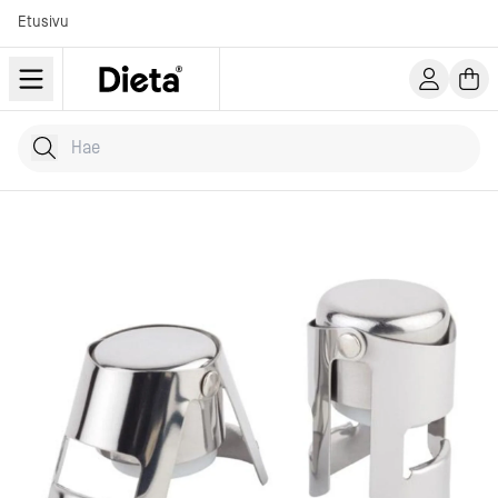
Etusivu
Hae tuotteita
Kirjoita hakusana...