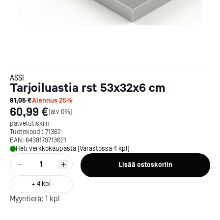
ASSI
Tarjoiluastia rst 53x32x6 cm
81,05 €
Alennus
25
%
60,99 €
[
alv 0%
]
palvelutiskiin
Tuotekoodi:
71362
EAN:
6438179713621
Heti verkkokaupasta [Varastossa 4 kpl]
1
Lisää ostoskoriin
Kotipizza on vuonna 1987
perustettu yritys, jolla on yli
+
4
kpl
300 ravintolaa eri puolella
Myyntierä:
1
kpl
Suomea. Dieta on tehnyt
Michelin-tähdet jaettii
Kotipizzan kanssa pitkään
maanantaina 27.5. Helsing