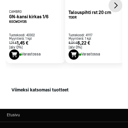
CAMBRO
Talouspihti rst 20 cm
GN-kansi kirkas 1/6
1130R
60CWCH135
Tuotekoodi:
40302
Tuotekoodi:
41117
Myyntierä:
1
kpl
Myyntierä:
1
kpl
1,45 €
6,22 €
1,74 €
8,04 €
[alv 0%]
[alv 0%]
Varastossa
Varastossa
Viimeksi katsomasi tuotteet
Etusivu