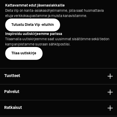
Kattavammat edut jäsenasiakkaille
Dieta Vip on kanta-asiakasohjelmamme, jolla saat huomattavia
etuja verkkokaupastamme ja muista kanavistamme.
Tutustu Dieta Vip -etuihin
Inspiroidu uutiskirjeemme parissa
Tilaamalla uutiskirjeemme saat uusimmat sisältömme sekä tiedon
kampanjoistamme suoraan sähköpostiisi.
Tilaa uutiskirje
Tuotteet
Astiat
Palvelut
Laitteet
Konsultointi
Tarvikkeet
Ratkaisut
Projektit
Vaunut ja kalusteet