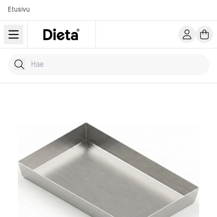
Etusivu
Hae tuotteita
Kirjoita hakusana...