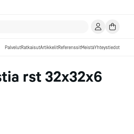
Palvelut
Ratkaisut
Artikkelit
Referenssit
Meistä
Yhteystiedot
stia rst 32x32x6