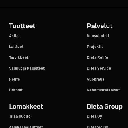
Tuotteet
Palvelut
Astiat
Konsultointi
Laitteet
Projektit
Tarvikkeet
Dieta Relife
Vaunut ja kalusteet
Dieta Service
Relife
Vuokraus
Brändit
Rahoitusratkaisut
Lomakkeet
Dieta Group
Tilaa huolto
Dieta Oy
Asiakaspalautteet
Dietatec Oy