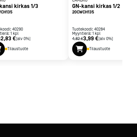
BRO
CAMBRO
kansi kirkas 1/3
GN-kansi kirkas 1/2
WCH135
20CWCH135
ekoodi:
40290
Tuotekoodi:
40284
tierä:
1
kpl
Myyntierä:
1
kpl
2,83 €
3,99 €
€
[alv 0%]
4,82 €
[alv 0%]
Tilaustuote
Tilaustuote