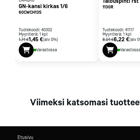
CAMBRO
Talouspihti rs
Parilat ja
GN-kansi kirkas 1/6
1130R
rasvakeitti
60CWCH135
Rasvakeittime
Parilat
Tuotekoodi:
40302
Tuotekoodi:
41117
Myyntierä:
1
kpl
Myyntierä:
Kierrätys
1
kpl
1,45 €
6,22 €
1,74 €
[alv 0%]
8,04 €
[alv 
Varastossa
Varastoss
Kaikki
laitteet
Tilaa uutiski
Viimeksi katsomasi tuottee
Etusivu