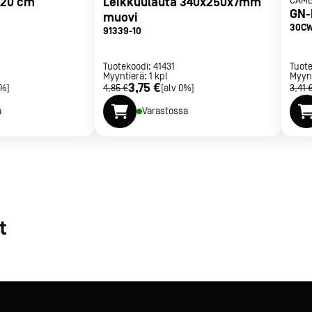
t 20 cm
Leikkuulauta 340x250x7mm
CAM
GN-
muovi
met
30C
91339-10
t
Tuotekoodi:
41431
Tuot
Myyntierä:
1
kpl
Myyn
3,75 €
0%]
4,85 €
[alv 0%]
3,41 
a
Varastossa
rje
Liity Vip-asiakkaaksi
t