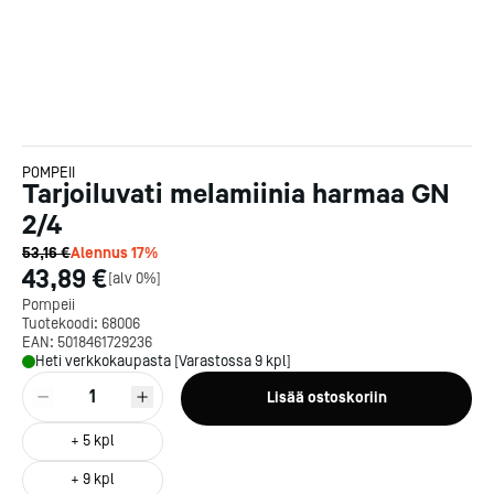
POMPEII
Tarjoiluvati melamiinia harmaa GN
2/4
53,16 €
Alennus
17
%
43,89 €
[
alv 0%
]
Pompeii
Tuotekoodi:
68006
EAN:
5018461729236
Heti verkkokaupasta [Varastossa 9 kpl]
1
Lisää ostoskoriin
+
5
kpl
+
9
kpl