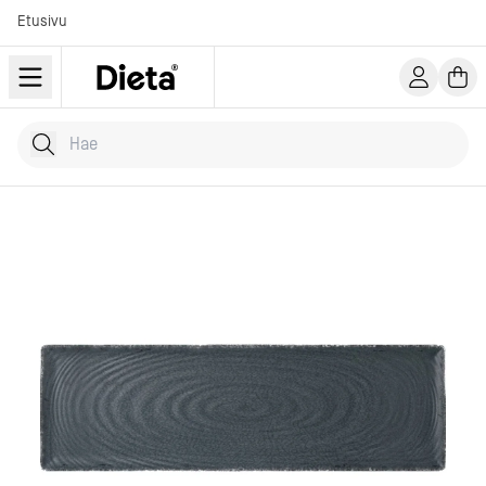
Etusivu
Hae tuotteita
Kirjoita hakusana...