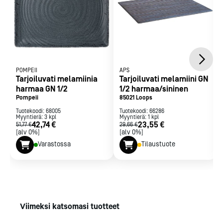
POMPEII
APS
Tarjoiluvati melamiinia
Tarjoiluvati melamiini GN
harmaa GN 1/2
1/2 harmaa/sininen
Pompeii
85021 Loops
Tuotekoodi:
68005
Tuotekoodi:
66286
Myyntierä:
3
kpl
Myyntierä:
1
kpl
42,74 €
23,55 €
51,77 €
29,66 €
[alv 0%]
[alv 0%]
Varastossa
Tilaustuote
Viimeksi katsomasi tuotteet