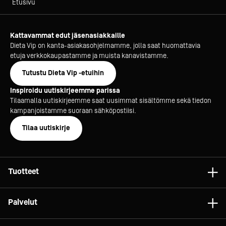
Etusivu
Kattavammat edut jäsenasiakkaille
Dieta Vip on kanta-asiakasohjelmamme, jolla saat huomattavia
etuja verkkokaupastamme ja muista kanavistamme.
Tutustu Dieta Vip -etuihin
Inspiroidu uutiskirjeemme parissa
Tilaamalla uutiskirjeemme saat uusimmat sisältömme sekä tiedon
kampanjoistamme suoraan sähköpostiisi.
Tilaa uutiskirje
Tuotteet
Astiat
Palvelut
Laitteet