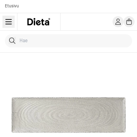
Etusivu
Hae tuotteita
Kirjoita hakusana...