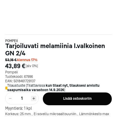
POMPEII
Tarjoiluvati melamiinia l.valkoinen
GN 2/4
53,16 €
Alennus
17
%
43,89 €
[
alv 0%
]
Pompeii
Tuotekoodi:
67996
EAN:
5018461729137
Tilaustuote
[
Tilattavissa
kun tilaat nyt, tilauksesi arvioitu
saapumisaika varastoon
14.9.2026
]
1
Lisää ostoskoriin
Kotipizza on vuonna 1987
Myyntierä:
1
kpl
perustettu yritys, jolla on yli
Korkeus: 25 mm., Ei sovellu mikroaaltouuniin., Lämmönkesto max
300 ravintolaa eri puolella