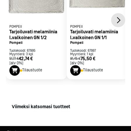
POMPEII
POMPEII
Tarjoiluvati melamiinia
Tarjoiluvati melamiinia
l.valkoinen GN 1/2
l.valkoinen GN 1/1
Pompeii
Pompeii
Tuotekoodi:
67995
Tuotekoodi:
67997
Myyntierä:
3
kpl
Myyntierä:
1
kpl
42,74 €
75,50 €
51,77 €
91,45 €
[alv 0%]
[alv 0%]
Tilaustuote
Tilaustuote
Viimeksi katsomasi tuotteet