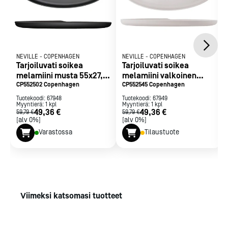
NEVILLE
-
COPENHAGEN
NEVILLE
-
COPENHAGEN
Tarjoiluvati soikea
Tarjoiluvati soikea
melamiini musta 55x27,5
melamiini valkoinen
cm
CP552502 Copenhagen
55x27,5 cm
CP552545 Copenhagen
Tuotekoodi:
67948
Tuotekoodi:
67949
Myyntierä:
1
kpl
Myyntierä:
1
kpl
49,36 €
49,36 €
59,79 €
59,79 €
[alv 0%]
[alv 0%]
Varastossa
Tilaustuote
Viimeksi katsomasi tuotteet