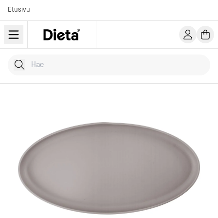
Etusivu
Hae tuotteita
Kirjoita hakusana...