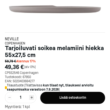
NEVILLE
COPENHAGEN
Tarjoiluvati soikea melamiini hiekka
55x27,5 cm
59,79 €
Alennus
17
%
49,36 €
[
alv 0%
]
CP552546 Copenhagen
Tuotekoodi:
67950
EAN:
5020403664277
Tilaustuote
[
Tilattavissa
kun tilaat nyt, tilauksesi arvioitu
saapumisaika varastoon
7.9.2026
]
1
Lisää ostoskoriin
Kotipizza on vuonna 1987
Myyntierä:
1
kpl
perustettu yritys, jolla on yli