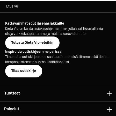
Etusivu
Kattavammat edut jäsenasiakkaille
Dieta Vip on kanta-asiakasohjelmamme, jolla saat huomattavia
etuja verkkokaupastamme ja muista kanavistamme.
Tutustu Dieta Vip -etuihin
Inspiroidu uutiskirjeemme parissa
Tilaamalla uutiskirjeemme saat uusimmat sisältömme sekä tiedon
kampanjoistamme suoraan sähköpostiisi.
Tilaa uutiskirje
Tuotteet
Astiat
Palvelut
Laitteet