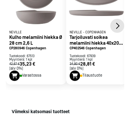
NEVILLE
NEVILLE
-
COPENHAGEN
Kulho melamiini hiekka Ø
Tarjoiluvati soikea
28 cm 2,6 L
melamiini hiekka 40x20
CP280946 Copenhagen
cm
CP402546 Copenhagen
Tuotekoodi:
67513
Tuotekoodi:
67939
Myyntierä:
1
kpl
Myyntierä:
1
kpl
35,23 €
28,81 €
42,67 €
34,90 €
[alv 0%]
[alv 0%]
Varastossa
Tilaustuote
Viimeksi katsomasi tuotteet