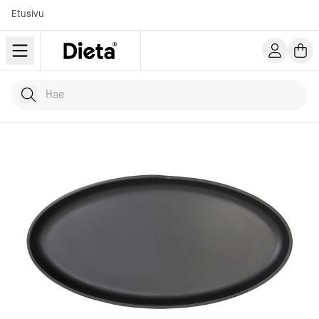
Etusivu
Hae tuotteita
Kirjoita hakusana...