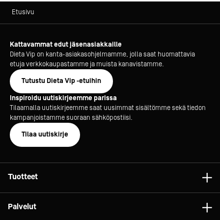
Etusivu
Kattavammat edut jäsenasiakkaille
Dieta Vip on kanta-asiakasohjelmamme, jolla saat huomattavia
etuja verkkokaupastamme ja muista kanavistamme.
Tutustu Dieta Vip -etuihin
Inspiroidu uutiskirjeemme parissa
Tilaamalla uutiskirjeemme saat uusimmat sisältömme sekä tiedon
kampanjoistamme suoraan sähköpostiisi.
Tilaa uutiskirje
Tuotteet
Astiat
Palvelut
Laitteet