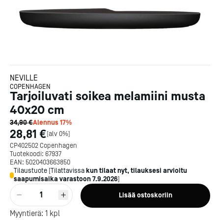
NEVILLE
COPENHAGEN
Tarjoiluvati soikea melamiini musta
40x20 cm
34,90 €
Alennus
17
%
28,81 €
[
alv 0%
]
CP402502 Copenhagen
Tuotekoodi:
67937
EAN:
5020403663850
Tilaustuote
[
Tilattavissa
kun tilaat nyt, tilauksesi arvioitu
saapumisaika varastoon
7.9.2026
]
1
Lisää ostoskoriin
Kotipizza on vuonna 1987
Myyntierä:
1
kpl
perustettu yritys, jolla on yli