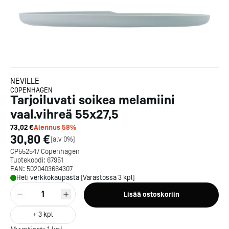
NEVILLE
COPENHAGEN
Tarjoiluvati soikea melamiini
vaal.vihreä 55x27,5
73,02 €
Alennus
58
%
30,80 €
[
alv 0%
]
CP552547 Copenhagen
Tuotekoodi:
67951
EAN:
5020403664307
Heti verkkokaupasta [Varastossa 3 kpl]
1
Lisää ostoskoriin
+
3
kpl
Kotipizza on vuonna 1987