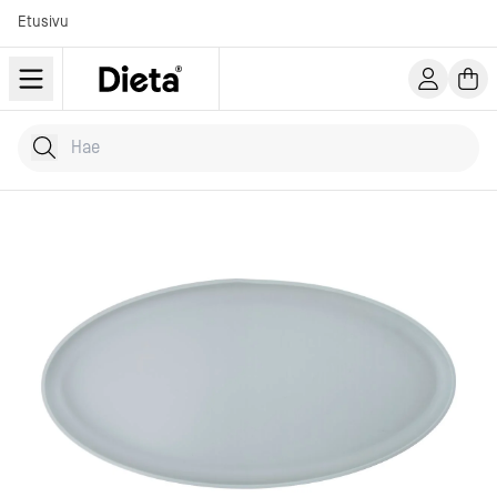
Etusivu
Hae tuotteita
Kirjoita hakusana...