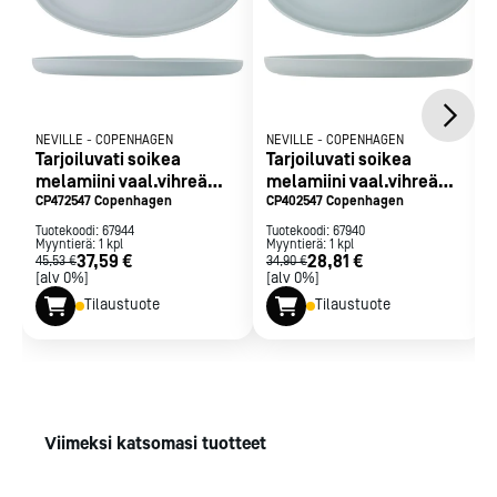
NEVILLE
-
COPENHAGEN
NEVILLE
-
COPENHAGEN
Tarjoiluvati soikea
Tarjoiluvati soikea
melamiini vaal.vihreä
melamiini vaal.vihreä
47,5x24
CP472547 Copenhagen
40x20cm
CP402547 Copenhagen
Tuotekoodi:
67944
Tuotekoodi:
67940
Myyntierä:
1
kpl
Myyntierä:
1
kpl
37,59 €
28,81 €
45,53 €
34,90 €
[alv 0%]
[alv 0%]
Tilaustuote
Tilaustuote
Viimeksi katsomasi tuotteet